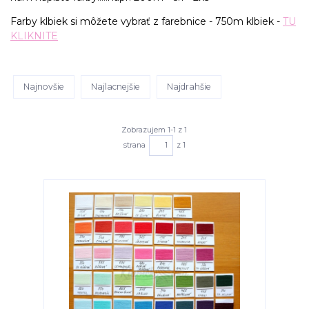
Farby klbiek si môžete vybrať z farebnice - 750m klbiek -
TU
KLIKNITE
Najnovšie
Najlacnejšie
Najdrahšie
Zobrazujem 1-1 z 1
strana
z 1