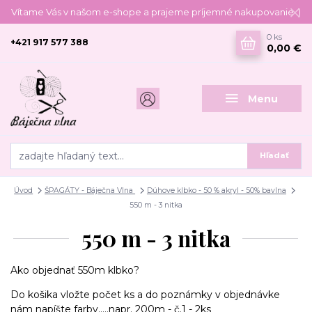
Vítame Vás v našom e-shope a prajeme príjemné nakupovanie :)
0
ks
+421 917 577 388
0,00 €
Menu
Hľadať
Úvod
ŠPAGÁTY - Báječna Vlna
Dúhove klbko - 50 % akryl - 50% bavlna
550 m - 3 nitka
550 m - 3 nitka
Ako objednať 550m klbko?
Do košika vložte počet ks a do poznámky v objednávke
nám napíšte farby.....napr. 200m - č.1 - 2ks