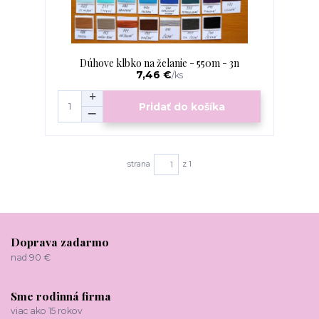
Dúhove klbko na želanie - 550m - 3n
7,46 €
/
ks
Pridať do košíka
strana
z 1
Doprava zadarmo
nad 90 €
Sme rodinná firma
viac ako 15 rokov