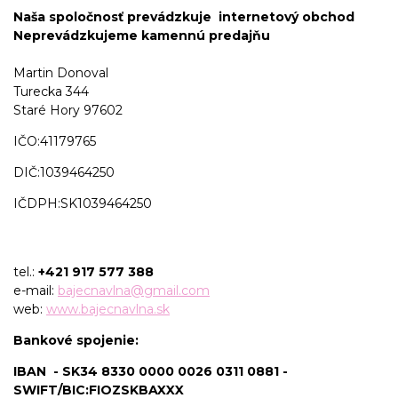
Naša spoločnosť prevádzkuje internetový obchod
Neprevádzkujeme kamennú predajňu
Martin Donoval
Turecka 344
Staré Hory 97602
IČO:41179765
DIČ:1039464250
IČDPH:SK1039464250
tel.:
+421 917 577 388
e-mail:
bajecnavlna@gmail.com
web:
www.bajecnavlna.sk
Bankové spojenie:
IBAN - SK34 8330 0000 0026 0311 0881 -
SWIFT/BIC:FIOZSKBAXXX