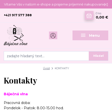
Vítame Vás v našom e-shope a prajeme príjemné nakupovanie :)
0
ks
+421 917 577 388
0,00 €
Menu
Hľadať
Úvod
KONTAKTY
Kontakty
Báječná vlna
Pracovná doba:
Pondelok - Piatok: 8.00-15.00 hod.