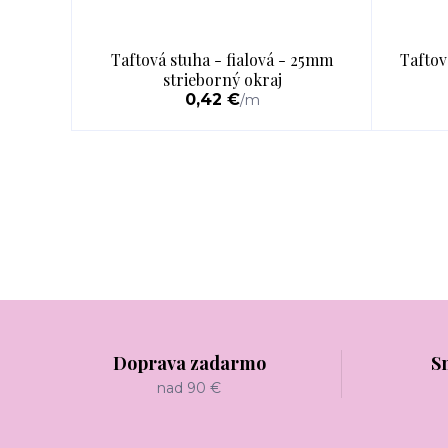
Taftová stuha - fialová - 25mm
Taftov
strieborný okraj
0,42 €
/
m
Doprava zadarmo
S
nad 90 €