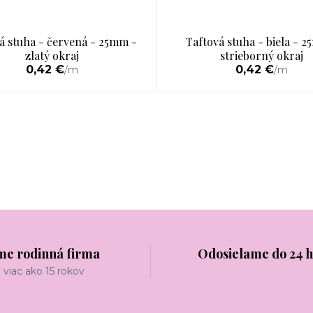
á stuha - červená - 25mm -
Taftová stuha - biela - 
zlatý okraj
strieborný okraj
0,42 €
0,42 €
/
m
/
m
me rodinná firma
Odosielame do 24 
viac ako 15 rokov