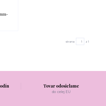
25mm-
strana
z 1
hodín
Tovar odosielame
do celej EU