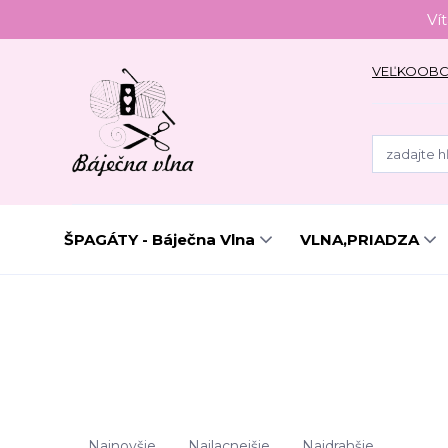
Ví
VEĽKOOB
ŠPAGÁTY - Báječna Vlna
VLNA,PRIADZA
Najnovšie
Najlacnejšie
Najdrahšie