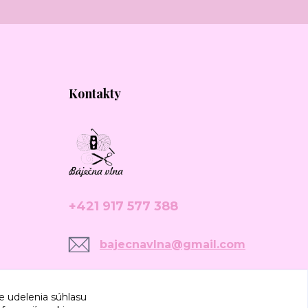
Kontakty
+421 917 577 388
bajecnavlna@gmail.com
e udelenia súhlasu