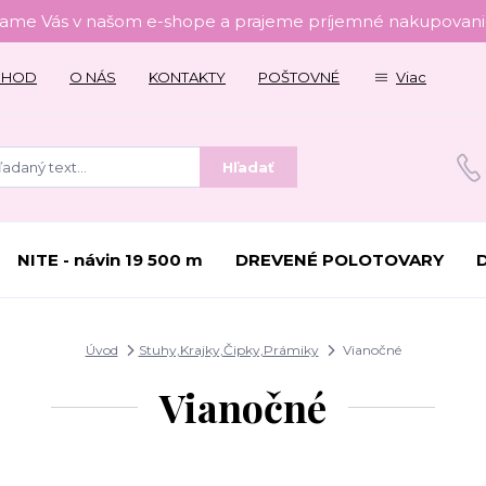
tame Vás v našom e-shope a prajeme príjemné nakupovanie
CHOD
O NÁS
KONTAKTY
POŠTOVNÉ
Viac
Hľadať
NITE - návin 19 500 m
DREVENÉ POLOTOVARY
Úvod
Stuhy,Krajky,Čipky,Prámiky
Vianočné
Vianočné