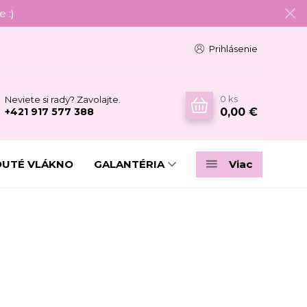
 :)
Prihlásenie
0
ks
Neviete si rady? Zavolajte.
0,00 €
+421 917 577 388
DUTÉ VLÁKNO
GALANTÉRIA
Viac