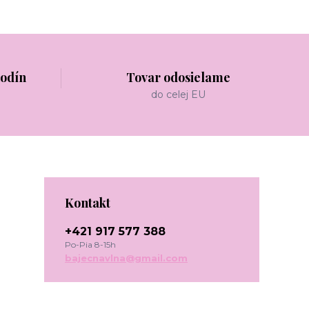
hodín
Tovar odosielame
do celej EU
Kontakt
+421 917 577 388
Po-Pia 8-15h
bajecnavlna@gmail.com