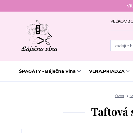
Ví
VEĽKOOB
ŠPAGÁTY - Báječna Vlna
VLNA,PRIADZA
Úvod
S
Taftová 