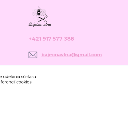
+421 917 577 388
bajecnavlna@gmail.com
e udelenia súhlasu
ferencií cookies