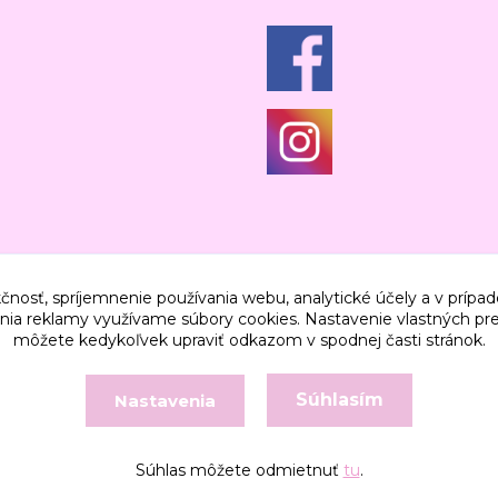
čnosť, spríjemnenie používania webu, analytické účely a v prípad
lenia reklamy využívame súbory cookies. Nastavenie vlastných pre
môžete kedykoľvek upraviť odkazom v spodnej časti stránok.
Súhlasím
Nastavenia
Vytvorené na
Eshop-rychlo.sk
Súhlas môžete odmietnuť
tu
.