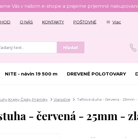
tame Vás v našom e-shope a prajeme príjemné nakupovanie
CHOD
O NÁS
KONTAKTY
POŠTOVNÉ
Viac
Hľadať
NITE - návin 19 500 m
DREVENÉ POLOTOVARY
tuhy,Krajky,Čipky,Prámiky
Vianočné
Taftová stuha - červená - 25mm - 
stuha - červená - 25mm - zl