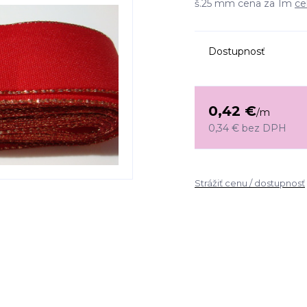
š.25 mm cena za 1m
ce
Dostupnosť
0,42 €
/
m
0,34 €
bez DPH
Strážiť cenu / dostupnosť