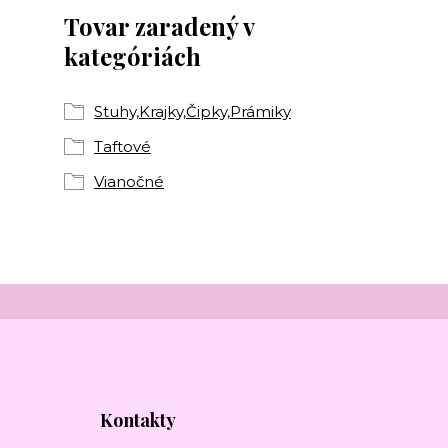
Tovar zaradený v
kategóriách
Stuhy,Krajky,Čipky,Prámiky
Taftové
Vianočné
Kontakty