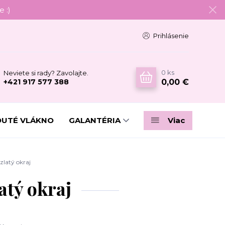
 :)
Prihlásenie
0
ks
Neviete si rady? Zavolajte.
0,00 €
+421 917 577 388
DUTÉ VLÁKNO
GALANTÉRIA
Viac
zlatý okraj
atý okraj