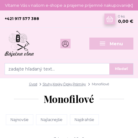
Vítame Vás v našom e-shope a prajeme príjemné nakupovanie :)
0
ks
+421 917 577 388
0,00 €
Menu
Hľadať
Úvod
Stuhy,Krajky,Čipky,Prámiky
Monofilové
Monofilové
Najnovšie
Najlacnejšie
Najdrahšie