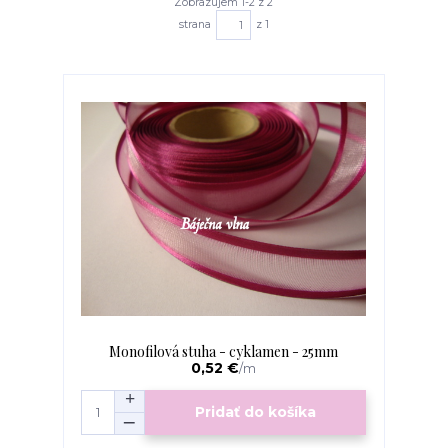
Zobrazujem 1-2 z 2
strana
z 1
Monofilová stuha - cyklamen - 25mm
0,52 €
/
m
Pridať do košíka