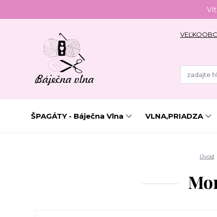
Ví
VEĽKOOB
ŠPAGÁTY - Báječna Vlna
VLNA,PRIADZA
Úvod
Mon