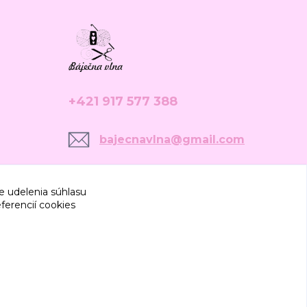
+421 917 577 388
bajecnavlna@gmail.com
e udelenia súhlasu
ferencií cookies