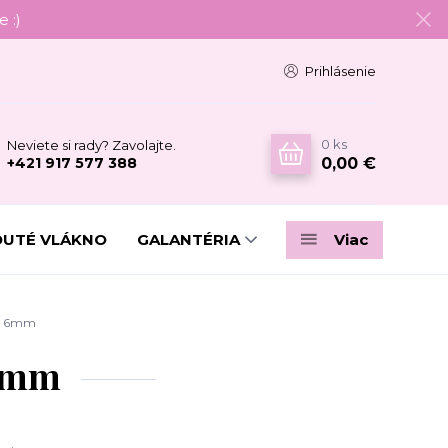
 :)
Prihlásenie
0
ks
Neviete si rady? Zavolajte.
0,00 €
+421 917 577 388
DUTÉ VLÁKNO
GALANTÉRIA
Viac
 - 6mm
 6mm