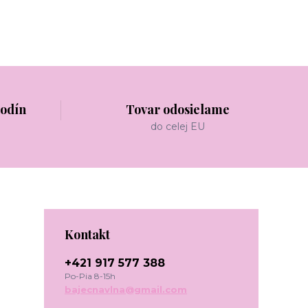
hodín
Tovar odosielame
do celej EU
Kontakt
+421 917 577 388
Po-Pia 8-15h
bajecnavlna@gmail.com