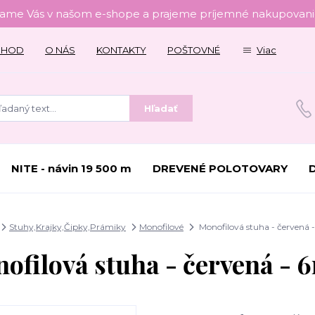
tame Vás v našom e-shope a prajeme príjemné nakupovanie
CHOD
O NÁS
KONTAKTY
POŠTOVNÉ
Viac
Hľadať
NITE - návin 19 500 m
DREVENÉ POLOTOVARY
Stuhy,Krajky,Čipky,Prámiky
Monofilové
Monofilová stuha - červená
ofilová stuha - červená -