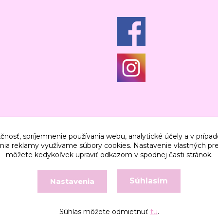
čnosť, spríjemnenie používania webu, analytické účely a v prípad
lenia reklamy využívame súbory cookies. Nastavenie vlastných pre
môžete kedykoľvek upraviť odkazom v spodnej časti stránok.
Súhlasím
Nastavenia
Vytvorené na
Eshop-rychlo.sk
Súhlas môžete odmietnuť
tu
.