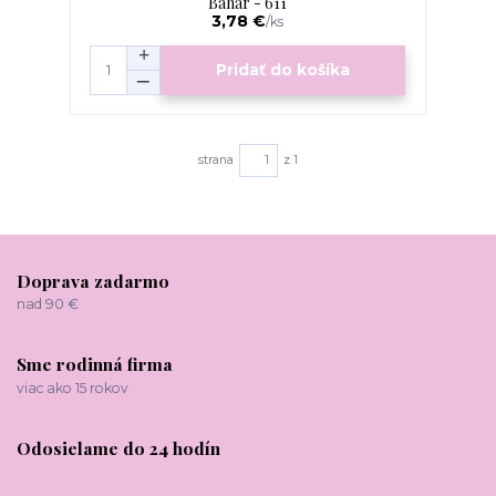
Bahar - 611
3,78 €
/
ks
Pridať do košíka
strana
z 1
Doprava zadarmo
nad 90 €
Sme rodinná firma
viac ako 15 rokov
Odosielame do 24 hodín