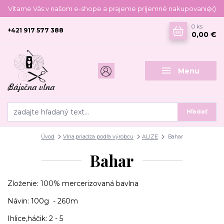
Vítame Vás v našom e-shope a prajeme príjemné nakupovanie :)
0
ks
+421 917 577 388
0,00 €
Menu
Hľadať
Úvod
Vlna,priadza podľa výrobcu
ALIZE
Bahar
Bahar
Zloženie: 100% mercerizovaná bavlna
Návin: 100g - 260m
Ihlice,háčik: 2 - 5