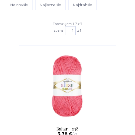
Najnovšie
Najlacnejšie
Najdrahšie
Zobrazujem 1-7 z 7
strana
z 1
Bahar - 038
3,78 €
/
ks