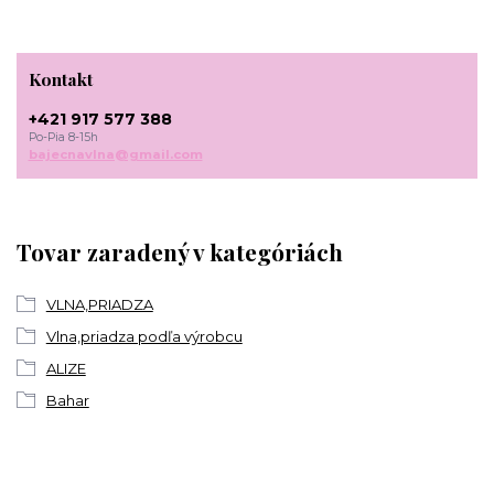
Kontakt
+421 917 577 388
Po-Pia 8-15h
bajecnavlna@gmail.com
Tovar zaradený v kategóriách
VLNA,PRIADZA
Vlna,priadza podľa výrobcu
ALIZE
Bahar