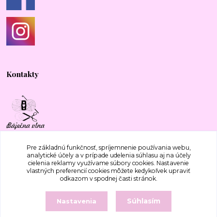
Kontakty
+421 917 577 388
Pre základnú funkčnosť, spríjemnenie používania webu,
analytické účely a v prípade udelenia súhlasu aj na účely
cielenia reklamy využívame súbory cookies. Nastavenie
bajecnavlna@gmail.com
vlastných preferencií cookies môžete kedykoľvek upraviť
odkazom v spodnej časti stránok.
Súhlasím
Nastavenia