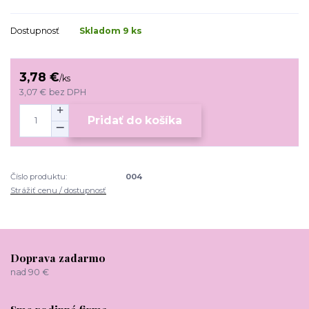
Dostupnosť
Skladom 9 ks
3,78 €
/
ks
3,07 €
bez DPH
Pridať do košíka
Číslo produktu:
004
Strážiť cenu / dostupnosť
Doprava zadarmo
nad 90 €