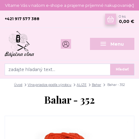
Vítame Vás v našom e-shope a prajeme príjemné nakupovanie :)
0
ks
+421 917 577 388
0,00 €
Menu
Hľadať
Úvod
Vlna,priadza podľa výrobcu
ALIZE
Bahar
Bahar - 352
Bahar - 352