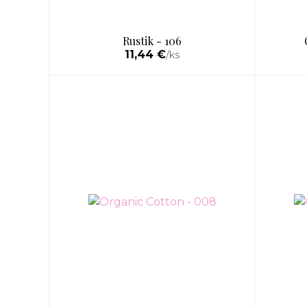
Rustik - 106
11,44 €
/
ks