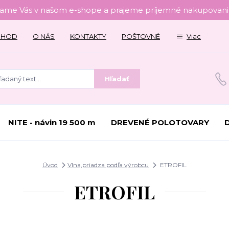
tame Vás v našom e-shope a prajeme príjemné nakupovanie
CHOD
O NÁS
KONTAKTY
POŠTOVNÉ
Viac
Hľadať
NITE - návin 19 500 m
DREVENÉ POLOTOVARY
Úvod
Vlna,priadza podľa výrobcu
ETROFIL
ETROFIL