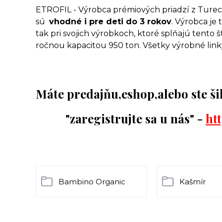
ETROFIL - Výrobca prémiových priadzí z Tureck
sú
vhodné i pre deti do 3 rokov
. Výrobca je 
tak pri svojich výrobkoch, ktoré splňajú tento
ročnou kapacitou 950 ton. Všetky výrobné linky
Máte predajňu,eshop,alebo ste ši
"zaregistrujte sa u nás" -
ht
Bambino Organic
Kašmír