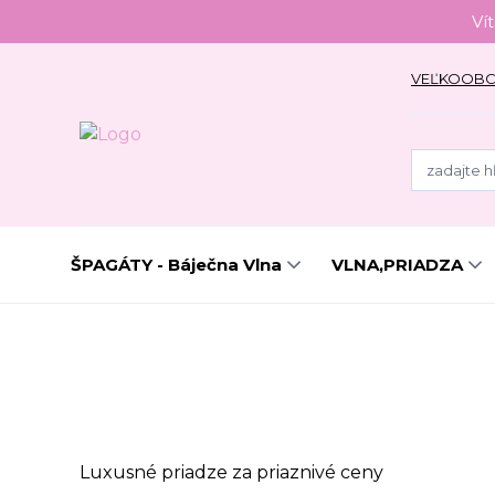
Ví
VEĽKOOB
ŠPAGÁTY - Báječna Vlna
VLNA,PRIADZA
Luxusné priadze za priaznivé ceny