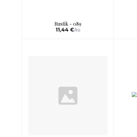
Rustik - 089
11,44 €
/
ks