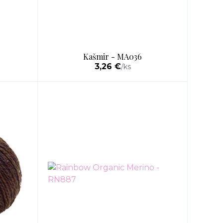
Kašmir - MA036
3,26 €
/
ks