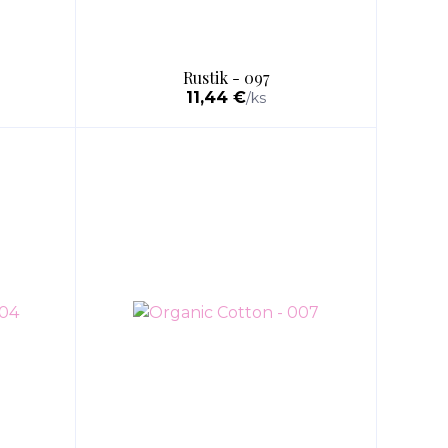
Rustik - 097
11,44 €
/
ks