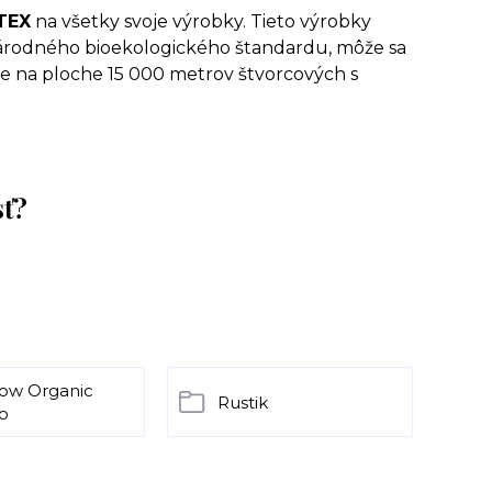
TEX
na všetky svoje výrobky. Tieto výrobky
národného bioekologického štandardu, môže sa
ane na ploche 15 000 metrov štvorcových s
sť?
ow Organic
Rustik
o