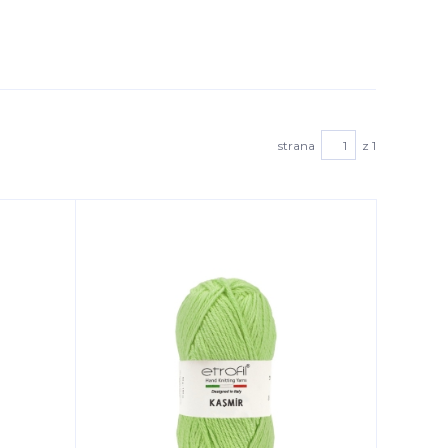
strana
z 1