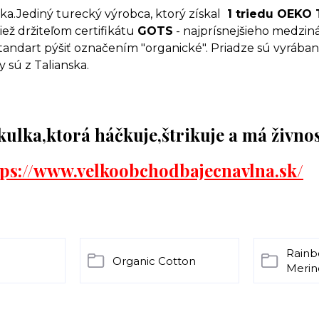
a.Jediný turecký výrobca, ktorý získal
1 triedu OEKO 
tiež držiteľom certifikátu
GOTS
- najprísnejšieho medzi
 štandart pýšiť označením "organické". Priadze sú vyráb
 sú z Talianska.
kulka,ktorá háčkuje,štrikuje a má živno
tps://www.velkoobchodbajecnavlna.sk/
Rainb
Organic Cotton
Merin