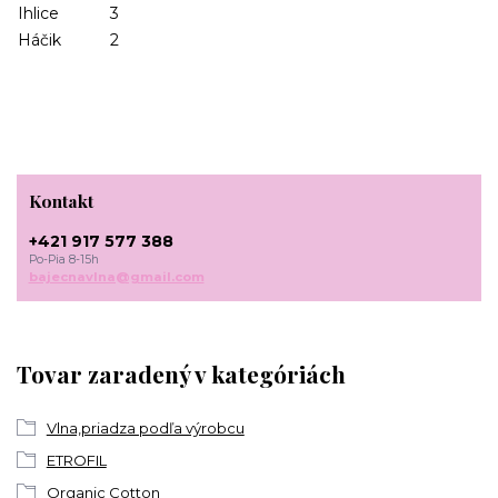
Ihlice
3
Háčik
2
Kontakt
+421 917 577 388
Po-Pia 8-15h
bajecnavlna@gmail.com
Tovar zaradený v kategóriách
Vlna,priadza podľa výrobcu
ETROFIL
Organic Cotton