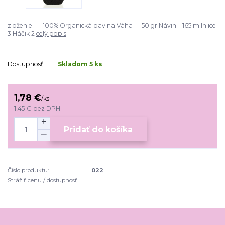
zloženie 100% Organická bavlna Váha 50 gr Návin 165 m Ihlice
3 Háčik 2
celý popis
Dostupnosť
Skladom 5 ks
1,78 €
/
ks
1,45 €
bez DPH
Pridať do košíka
Číslo produktu:
022
Strážiť cenu / dostupnosť