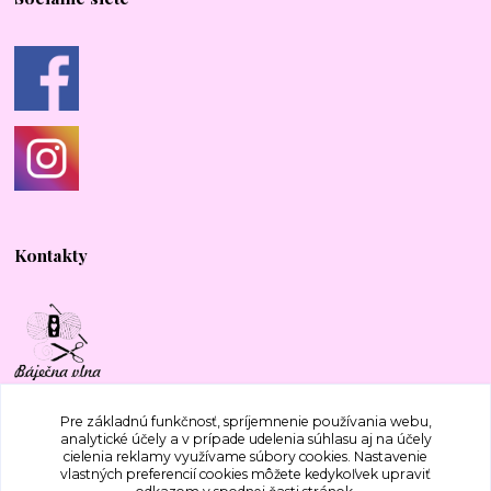
Kontakty
+421 917 577 388
Pre základnú funkčnosť, spríjemnenie používania webu,
analytické účely a v prípade udelenia súhlasu aj na účely
cielenia reklamy využívame súbory cookies. Nastavenie
bajecnavlna@gmail.com
vlastných preferencií cookies môžete kedykoľvek upraviť