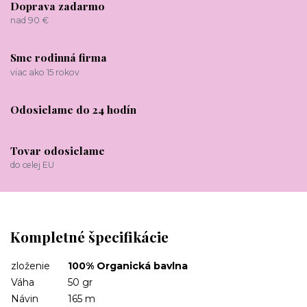
Doprava zadarmo
nad 90 €
Sme rodinná firma
viac ako 15 rokov
Odosielame do 24 hodín
Tovar odosielame
do celej EU
Kompletné špecifikácie
zloženie
100% Organická bavlna
Váha
50 gr
Návin
165 m