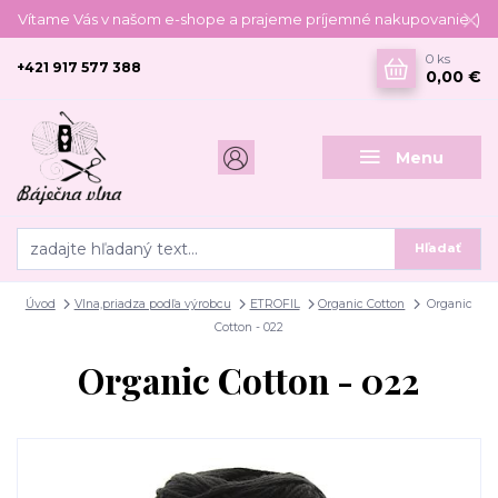
Vítame Vás v našom e-shope a prajeme príjemné nakupovanie :)
0
ks
+421 917 577 388
0,00 €
Menu
Hľadať
Úvod
Vlna,priadza podľa výrobcu
ETROFIL
Organic Cotton
Organic
Cotton - 022
Organic Cotton - 022