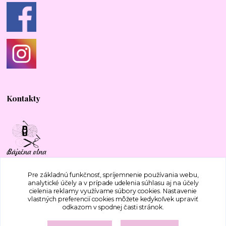
Kontakty
+421 917 577 388
Pre základnú funkčnosť, spríjemnenie používania webu,
analytické účely a v prípade udelenia súhlasu aj na účely
cielenia reklamy využívame súbory cookies. Nastavenie
bajecnavlna@gmail.com
vlastných preferencií cookies môžete kedykoľvek upraviť
odkazom v spodnej časti stránok.