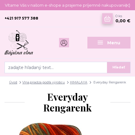
Vítame Vás v našom e-shope a prajeme príjemné nakupovanie :)
0
ks
+421 917 577 388
0,00 €
Menu
Hľadať
Úvod
Vlna,priadza podľa výrobcu
HIMALAYA
Everyday Rengarenk
Everyday
Rengarenk