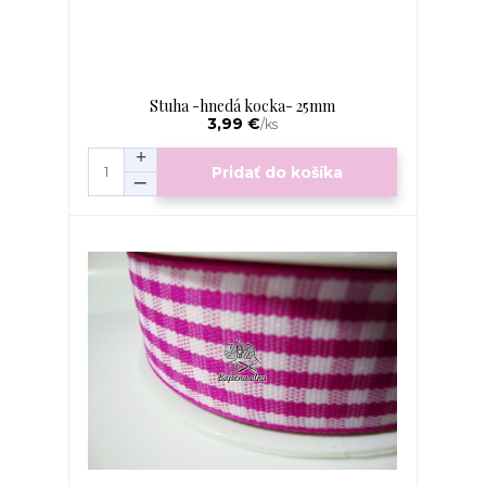
Stuha -hnedá kocka- 25mm
3,99 €
/
ks
Pridať do košíka