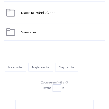
Madeira,Prámik,Čipka
Vianočné
Najnovšie
Najlacnejšie
Najdrahšie
Zobrazujem 1-43 z 43
strana
z 1