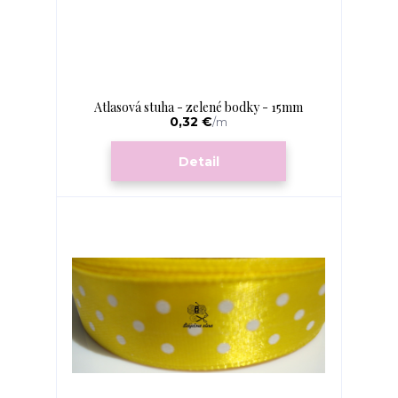
Atlasová stuha - zelené bodky - 15mm
0,32 €
/
m
Detail