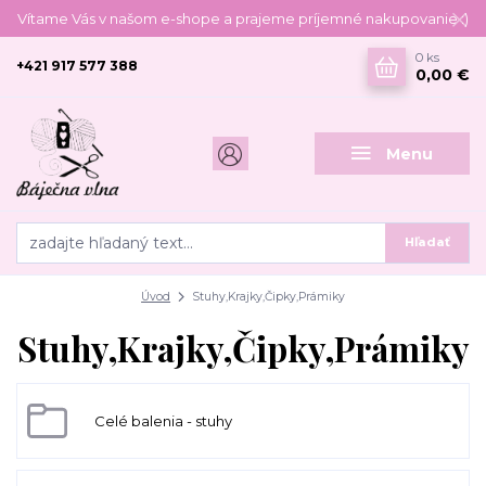
Vítame Vás v našom e-shope a prajeme príjemné nakupovanie :)
0
ks
+421 917 577 388
0,00 €
Menu
Hľadať
Úvod
Stuhy,Krajky,Čipky,Prámiky
Stuhy,Krajky,Čipky,Prámiky
Celé balenia - stuhy