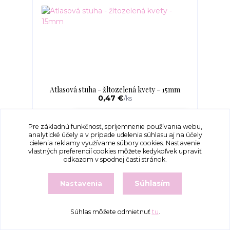
Atlasová stuha - žltozelená kvety - 15mm
0,47 €
/
ks
Pridať do košíka
Pre základnú funkčnosť, spríjemnenie používania webu,
analytické účely a v prípade udelenia súhlasu aj na účely
cielenia reklamy využívame súbory cookies. Nastavenie
vlastných preferencií cookies môžete kedykoľvek upraviť
odkazom v spodnej časti stránok.
Súhlasím
Nastavenia
Súhlas môžete odmietnuť
tu
.