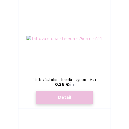
Taftová stuha - hnedá - 25mm - č.21
0,26 €
/
m
Detail