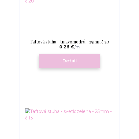
Taftová stuha - tmavomodrá - 25mm č.20
0,26 €
/
m
Detail