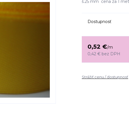
š.25 mm cena za 1 me
Dostupnosť
0,52 €
/
m
0,42 €
bez DPH
Strážiť cenu / dostupnosť