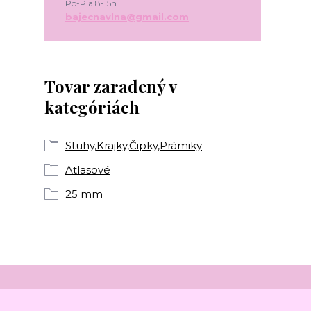
Po-Pia 8-15h
bajecnavlna@gmail.com
Tovar zaradený v
kategóriách
Stuhy,Krajky,Čipky,Prámiky
Atlasové
25 mm