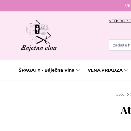
Ví
VEĽKOOB
ŠPAGÁTY - Báječna Vlna
VLNA,PRIADZA
Úvod
At