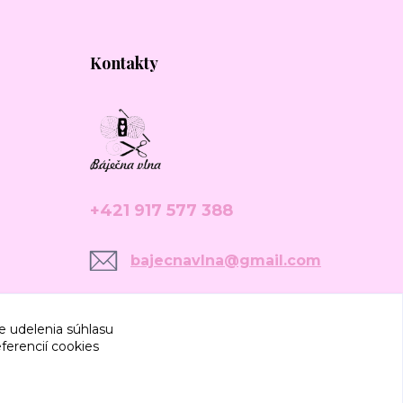
Kontakty
+421 917 577 388
bajecnavlna@gmail.com
e udelenia súhlasu
ferencií cookies