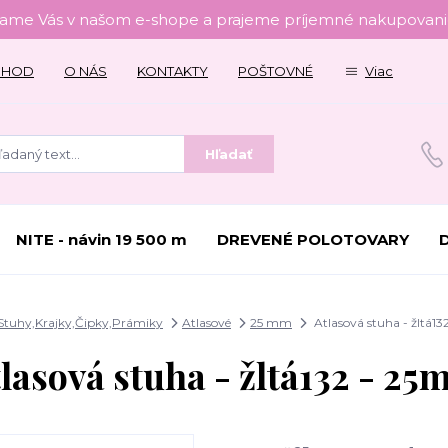
tame Vás v našom e-shope a prajeme príjemné nakupovanie
CHOD
O NÁS
KONTAKTY
POŠTOVNÉ
Viac
Hľadať
NITE - návin 19 500 m
DREVENÉ POLOTOVARY
Stuhy,Krajky,Čipky,Prámiky
Atlasové
25 mm
Atlasová stuha - žltá1
lasová stuha - žltá132 - 2