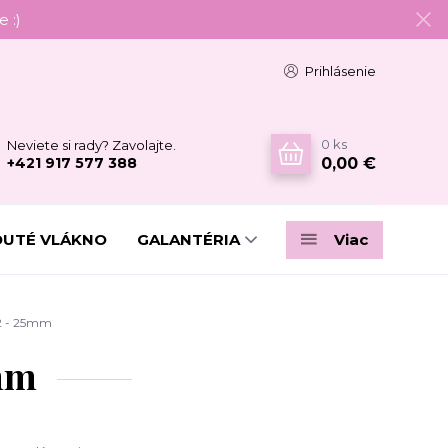
 :)
Prihlásenie
0
ks
Neviete si rady? Zavolajte.
0,00 €
+421 917 577 388
DUTÉ VLÁKNO
GALANTÉRIA
Viac
32 - 25mm
5mm