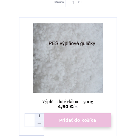
strana
z 1
Výplň - duté vlákno - 500g
4,90 €
/
ks
Pridať do košíka