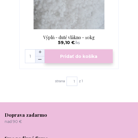
Výplň - duté vlákno - 10kg
59,10 €
/
ks
Pridať do košíka
strana
z 1
Doprava zadarmo
nad 90 €