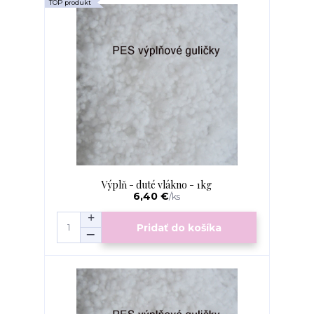
TOP produkt
Výplň - duté vlákno - 1kg
6,40 €
/
ks
Pridať do košíka