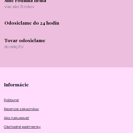
Sme rodinná firma
viac ako 15 rokov
Odosielame do 24 hodín
Tovar odosielame
do celej EU
Informácie
Poštovné
Recenzie zákazníkov
Ako nakupovať
Obchodné podmienky