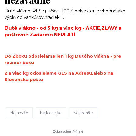
Duté vlákno, PES guličky - 100% polyester je vhodné ako
výplň do vankúšov,hračiek.....
Duté vlákno - od 5 kg a viac kg
- AKCIE,ZĽAVY a
poštovné Zadarmo NEPLATÍ
Do Zboxu odosielame len 1 kg Dutého vlákna - pre
rozmer boxu
2 a viac kg odosielame GLS na Adresu,alebo na
Slovensku poštu
Najnovšie
Najlacnejšie
Najdrahšie
Zobrazujem 1-4 z 4