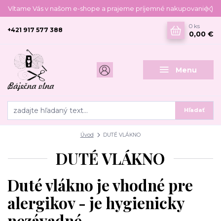
Vítame Vás v našom e-shope a prajeme príjemné nakupovanie :)
0
ks
+421 917 577 388
0,00 €
Menu
Hľadať
Úvod
DUTÉ VLÁKNO
DUTÉ VLÁKNO
Duté vlákno je vhodné
pre
alergikov - je hygienicky
nezávadné