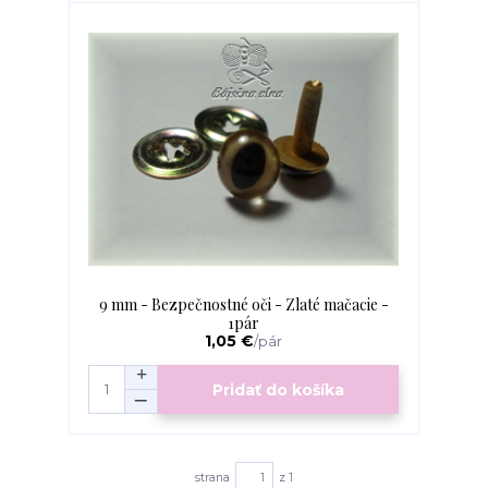
9 mm - Bezpečnostné oči - Zlaté mačacie -
1pár
1,05 €
/
pár
Pridať do košíka
strana
z 1