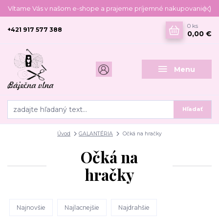
Vítame Vás v našom e-shope a prajeme príjemné nakupovanie :)
0
ks
+421 917 577 388
0,00 €
Menu
Hľadať
Úvod
GALANTÉRIA
Očká na hračky
Očká na
hračky
Najnovšie
Najlacnejšie
Najdrahšie