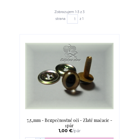
Zobrazujem 1-3 z 3
strana
z 1
7,5,mm - Bezpečnostné oči - Zlaté mačacie -
1pár
1,00 €
/
pár