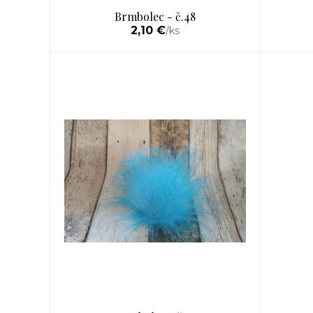
Brmbolec - č.48
2,10 €
/
ks