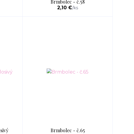
Brmbolec - č.58
2,10 €
/
ks
sivý
Brmbolec - č.65