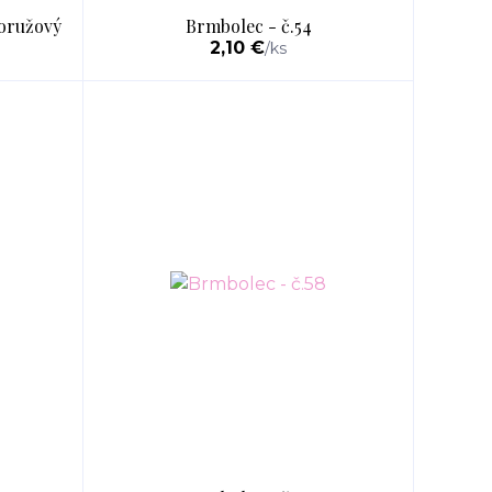
roružový
Brmbolec - č.54
2,10 €
/
ks