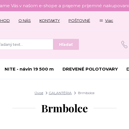
tame Vás v našom e-shope a prajeme príjemné nakupovanie
CHOD
O NÁS
KONTAKTY
POŠTOVNÉ
Viac
Hľadať
NITE - návin 19 500 m
DREVENÉ POLOTOVARY
Úvod
GALANTÉRIA
Brmbolce
Brmbolce