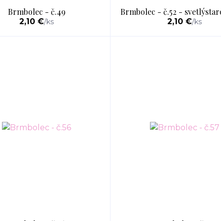
Brmbolec - č.49
Brmbolec - č.52 - svetlýsta
2,10 €
2,10 €
/
ks
/
ks