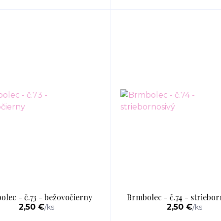
lec - č.73 - bežovočierny
Brmbolec - č.74 - striebor
2,50 €
2,50 €
/
ks
/
ks