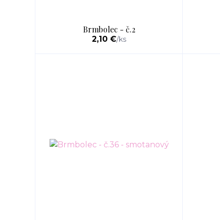
Brmbolec - č.2
2,10 €
/
ks