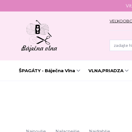
Ví
VEĽKOOB
ŠPAGÁTY - Báječna Vlna
VLNA,PRIADZA
Najnovšie
Najlacnejšie
Najdrahšie