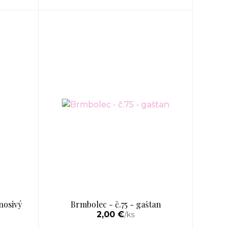
nosivý
Brmbolec - č.75 - gaštan
2,00 €
/
ks