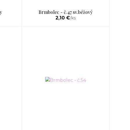
y
Brmbolec - č.47 sv.béžový
2,10 €
/
ks