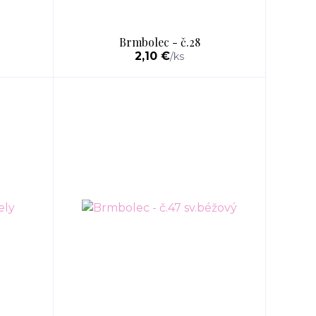
Brmbolec - č.28
2,10 €
/
ks