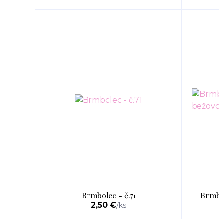
Brmbolec - č.71
Brmbo
2,50 €
/
ks