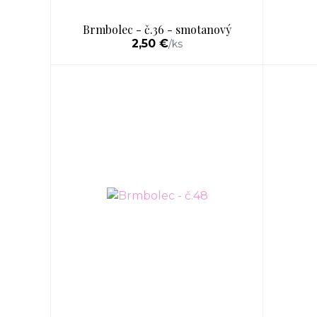
Brmbolec - č.36 - smotanový
2,50 €
/
ks