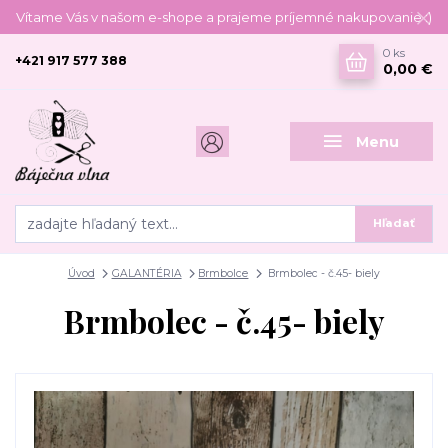
Vítame Vás v našom e-shope a prajeme príjemné nakupovanie :)
0
ks
+421 917 577 388
0,00 €
Menu
Hľadať
Úvod
GALANTÉRIA
Brmbolce
Brmbolec - č.45- biely
Brmbolec - č.45- biely