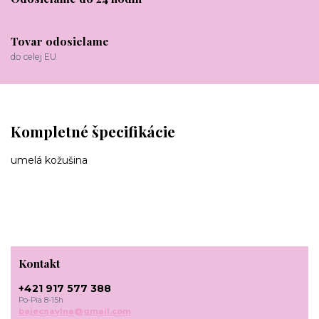
Tovar odosielame
do celej EU
Kompletné špecifikácie
umelá kožušina
Kontakt
+421 917 577 388
Po-Pia 8-15h
bajecnavlna@gmail.com