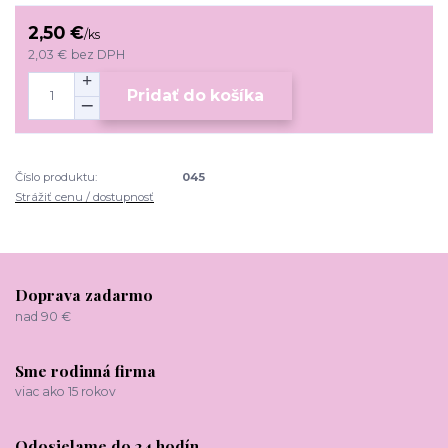
2,50 €
/
ks
2,03 €
bez DPH
Pridať do košíka
Číslo produktu:
045
Strážiť cenu / dostupnosť
Doprava zadarmo
nad 90 €
Sme rodinná firma
viac ako 15 rokov
Odosielame do 24 hodín