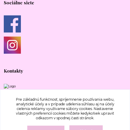
Sociálne siete
Kontakty
+421 917 577 388
Pre základnú funkčnosť, spríjemnenie používania webu,
analytické účely a v prípade udelenia súhlasu aj na účely
cielenia reklamy využívame súbory cookies. Nastavenie
bajecnavlna@gmail.com
vlastných preferencií cookies môžete kedykoľvek upraviť
odkazom v spodnej časti stránok.