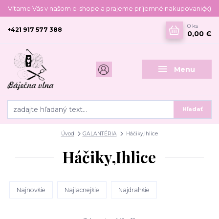
Vítame Vás v našom e-shope a prajeme príjemné nakupovanie :)
0
ks
+421 917 577 388
0,00 €
Menu
Hľadať
Úvod
GALANTÉRIA
Háčiky,Ihlice
Háčiky,Ihlice
Najnovšie
Najlacnejšie
Najdrahšie