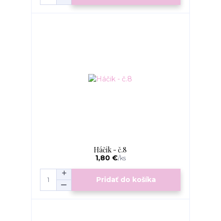
Háčik - č.8
1,80 €
/
ks
Pridať do košíka