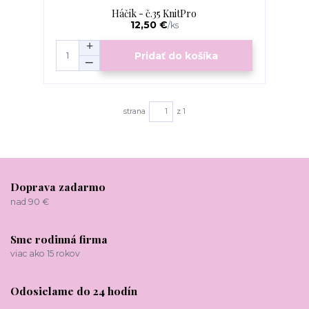
Háčik - č.35 KnitPro
12,50 €
/
ks
Pridať do košíka
strana
z 1
Doprava zadarmo
nad 90 €
Sme rodinná firma
viac ako 15 rokov
Odosielame do 24 hodín