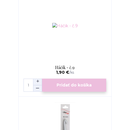
Háčik - č.9
1,90 €
/
ks
Pridať do košíka