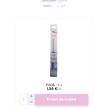
Zobrazujem 1-12 z 12
strana
z 1
Háčik - č.3
1,30 €
/
ks
Pridať do košíka