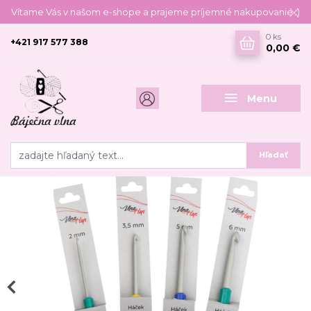
Vítame Vás v našom e-shope a prajeme príjemné nakupovanie :)
0
ks
+421 917 577 388
0,00 €
Menu
Hľadať