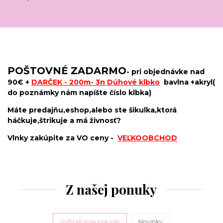
POŠTOVNÉ ZADARMO
- pri objednávke nad
90€ +
DARČEK - 200m- 3n Dúhové klbko
bavlna +akryl
(
do poznámky nám napíšte číslo klbka)
Máte predajňu,eshop,alebo ste šikulka,ktorá
háčkuje,štrikuje a má živnosť?
Vlnky zakúpite za VO ceny
-
VEĽKOOBCHOD
Z našej ponuky
Vybrali sme pre vás
Novinky