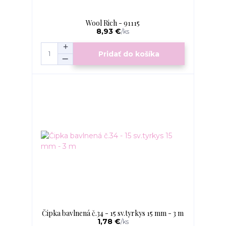
Wool Rich - 91115
8,93 €
/
ks
Pridať do košíka
Čipka bavlnená č.34 - 15 sv.tyrkys 15 mm - 3 m
1,78 €
/
ks