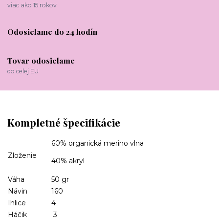
viac ako 15 rokov
Odosielame do 24 hodín
Tovar odosielame
do celej EU
Kompletné špecifikácie
60% organická merino vlna
Zloženie
40% akryl
Váha
50 gr
Návin
160
Ihlice
4
Háčik
3