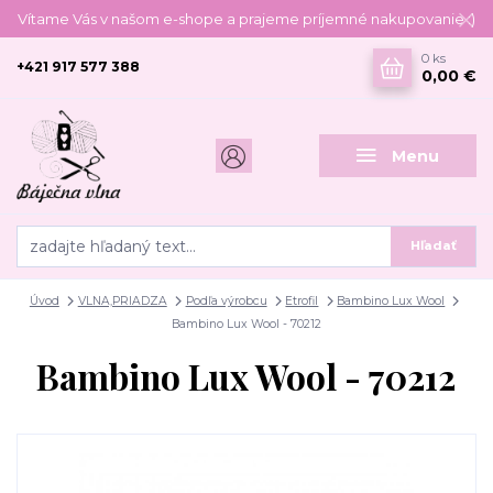
Vítame Vás v našom e-shope a prajeme príjemné nakupovanie :)
0
ks
+421 917 577 388
0,00 €
Menu
Hľadať
Úvod
VLNA,PRIADZA
Podľa výrobcu
Etrofil
Bambino Lux Wool
Bambino Lux Wool - 70212
Bambino Lux Wool - 70212