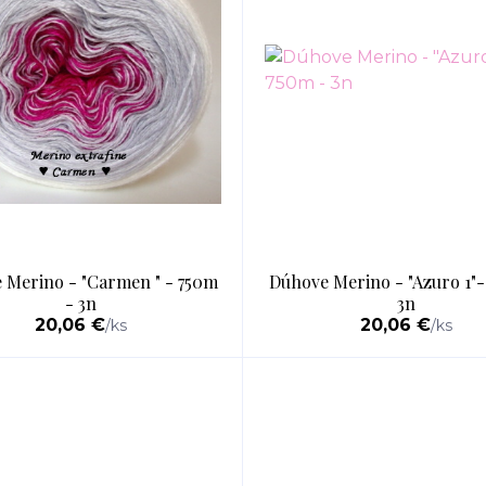
 Merino - "Carmen " - 750m
Dúhove Merino - "Azuro 1"-
- 3n
3n
20,06 €
20,06 €
/
ks
/
ks