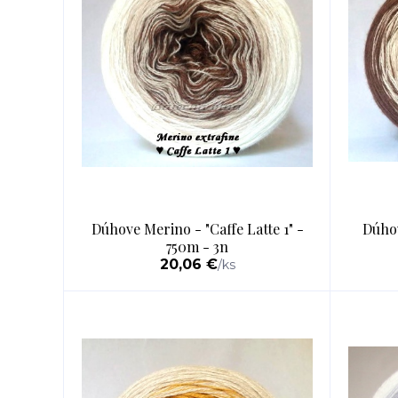
Dúhove Merino - "Caffe Latte 1" -
Dúhov
750m - 3n
20,06 €
/
ks