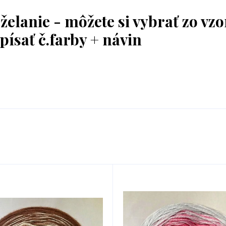
elanie - môžete si vybrať zo vzo
ísať č.farby + návin