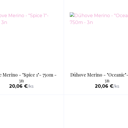
 Merino - "Spice 1"- 750m -
Dúhove Merino - "Oceanic"-
3n
3n
20,06 €
20,06 €
/
ks
/
ks