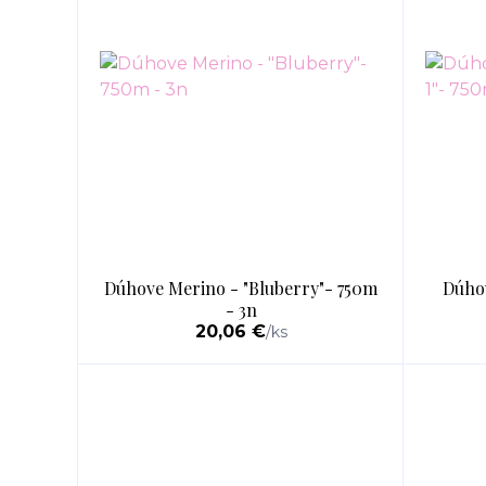
Dúhove Merino - "Bluberry"- 750m
Dúhov
- 3n
20,06 €
/
ks