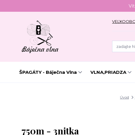
Ví
VEĽKOOB
ŠPAGÁTY - Báječna Vlna
VLNA,PRIADZA
Úvod
750m - 3nitka