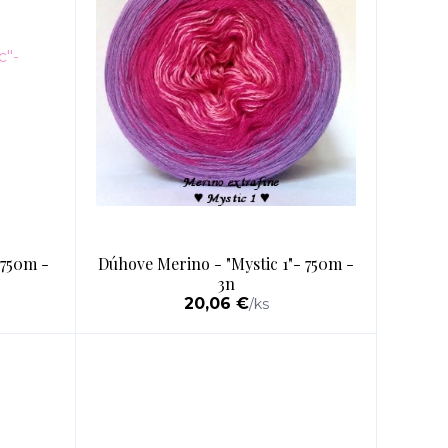
 750m -
Dúhove Merino - "Mystic 1"- 750m -
3n
20,06 €
/
ks