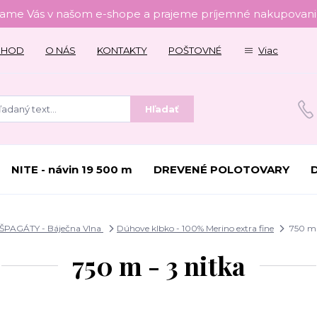
tame Vás v našom e-shope a prajeme príjemné nakupovanie
CHOD
O NÁS
KONTAKTY
POŠTOVNÉ
Viac
Hľadať
NITE - návin 19 500 m
DREVENÉ POLOTOVARY
ŠPAGÁTY - Báječna Vlna
Dúhove klbko - 100% Merino extra fine
750 m 
750 m - 3 nitka