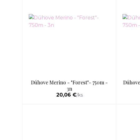
Dúhove Merino - "Forest"- 750m -
Dúhove 
3n
20,06 €
/
ks