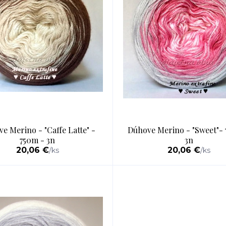
e Merino - "Caffe Latte" -
Dúhove Merino - "Sweet"-
750m - 3n
3n
20,06 €
20,06 €
/
ks
/
ks