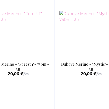
Merino - "Forest 1"- 750m -
Dúhove Merino - "Mystic"-
3n
3n
20,06 €
20,06 €
/
ks
/
ks