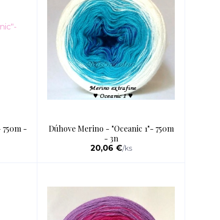
 750m -
Dúhove Merino - "Oceanic 1"- 750m
- 3n
20,06 €
/
ks