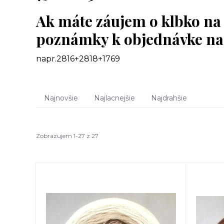
Ak máte záujem o klbko na ž
poznámky k objednávke nap
napr.2816+2818+1769
Najnovšie
Najlacnejšie
Najdrahšie
Zobrazujem 1-27 z 27