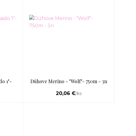
do 1"-
Dúhove Merino - "Wolf"- 750m - 3n
20,06 €
/
ks