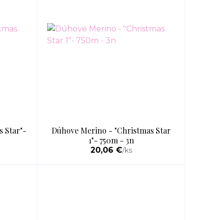
 Star"-
Dúhove Merino - "Christmas Star
1"- 750m - 3n
20,06 €
/
ks