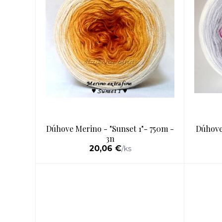
Dúhove Merino - "Sunset 1"- 750m -
Dúhove
3n
20,06 €
/
ks