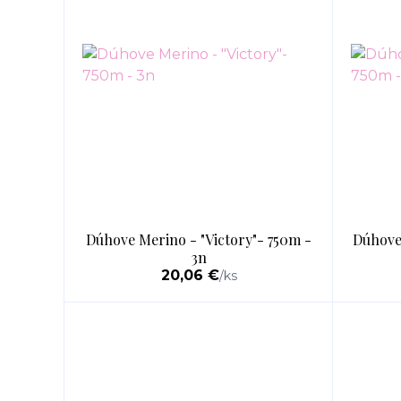
Dúhove Merino - "Victory"- 750m -
Dúhove
3n
20,06 €
/
ks