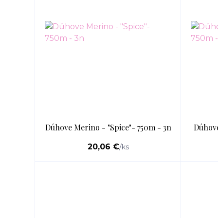
Dúhove Merino - "Spice"- 750m - 3n
Dúhove
20,06 €
/
ks