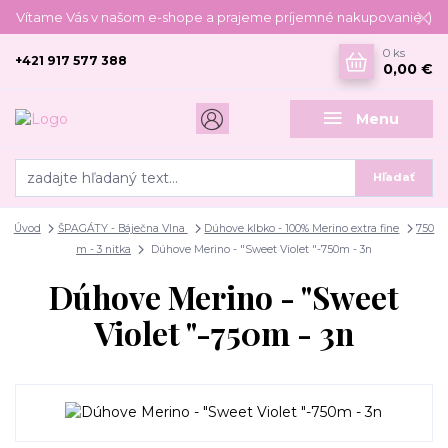
Vítame Vás v našom e-shope a prajeme príjemné nakupovanie :)
0
ks
+421 917 577 388
0,00 €
Menu
Hľadať
Úvod
ŠPAGÁTY - Báječna Vlna
Dúhove klbko - 100% Merino extra fine
750
m - 3 nitka
Dúhove Merino - "Sweet Violet "-750m - 3n
Dúhove Merino - "Sweet
Violet "-750m - 3n