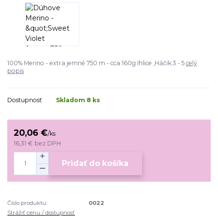
100% Merino - extra jemné 750 m - cca 160g Ihlice ,Háčik:3 - 5
celý
popis
Dostupnosť
Skladom 8 ks
20,06 €
/
ks
16,31 €
bez DPH
Pridať do košíka
Číslo produktu:
0022
Strážiť cenu / dostupnosť