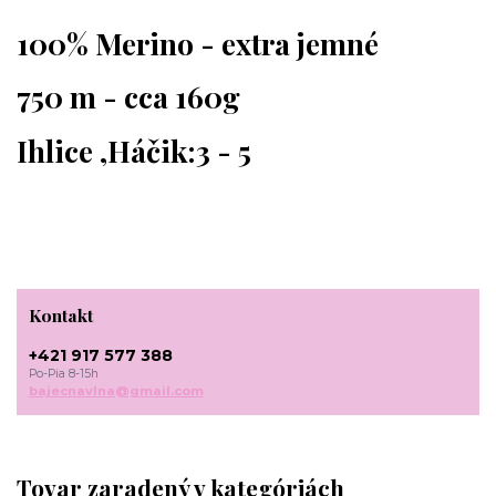
100% Merino - extra jemné
750 m - cca 160g
Ihlice ,Háčik:3 - 5
Kontakt
+421 917 577 388
Po-Pia 8-15h
bajecnavlna@gmail.com
Tovar zaradený v kategóriách