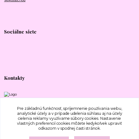
Sociálne siete
Kontakty
+421 917 577 388
Pre základnú funkčnosť, spríjemnenie používania webu,
analytické účely a v prípade udelenia súhlasu aj na účely
cielenia reklamy využívame súbory cookies. Nastavenie
bajecnavlna@gmail.com
vlastných preferencií cookies môžete kedykoľvek upraviť
odkazom v spodnej časti stránok.