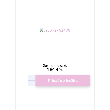
Savona - 92408
1,84 €
/
ks
Pridať do košíka