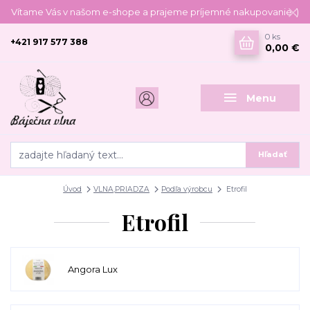
Vítame Vás v našom e-shope a prajeme príjemné nakupovanie :)
0
ks
+421 917 577 388
0,00 €
Menu
Hľadať
Úvod
VLNA,PRIADZA
Podľa výrobcu
Etrofil
Etrofil
Angora Lux