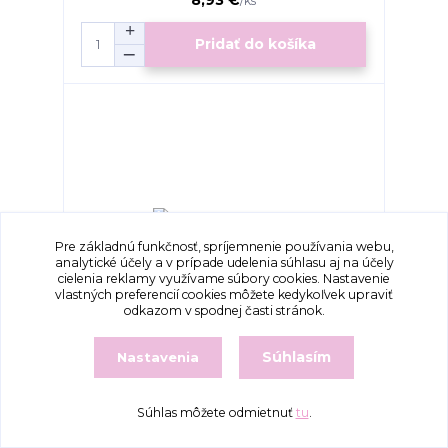
/
ks
Pridať do košíka
Pre základnú funkčnosť, spríjemnenie používania webu,
analytické účely a v prípade udelenia súhlasu aj na účely
cielenia reklamy využívame súbory cookies. Nastavenie
vlastných preferencií cookies môžete kedykoľvek upraviť
odkazom v spodnej časti stránok.
Súhlasím
Nastavenia
Wool Rich - 92601
8,93 €
/
ks
Súhlas môžete odmietnuť
tu
.
Pridať do košíka