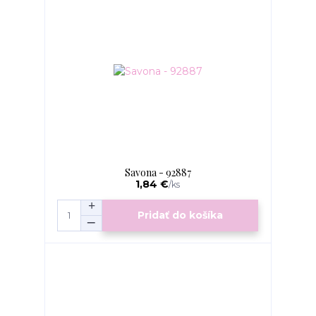
Savona - 92887
1,84 €
/
ks
Pridať do košíka