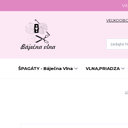
Ví
VEĽKOOB
ŠPAGÁTY - Báječna Vlna
VLNA,PRIADZA
Ú