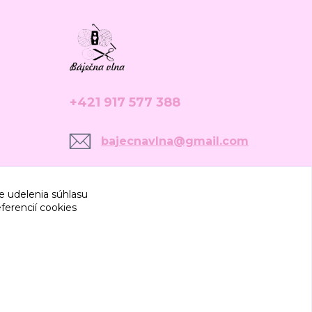
+421 917 577 388
bajecnavlna@gmail.com
e udelenia súhlasu
ferencií cookies