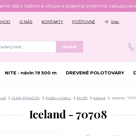
tame Vás v našom e-shope a prajeme príjemné nakupovanie
CHOD
O NÁS
KONTAKTY
POŠTOVNÉ
Viac
Hľadať
NITE - návin 19 500 m
DREVENÉ POLOTOVARY
vod
VLNA,PRIADZA
Podľa výrobcu
Etrofil
Iceland
Iceland - 707
Iceland - 70708