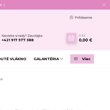
 :)
Prihlásenie
0
ks
Neviete si rady? Zavolajte.
0,00 €
+421 917 577 388
DUTÉ VLÁKNO
GALANTÉRIA
Viac
08