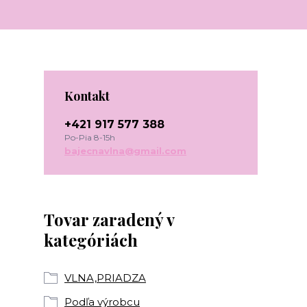
Kontakt
+421 917 577 388
Po-Pia 8-15h
bajecnavlna@gmail.com
Tovar zaradený v
kategóriách
VLNA,PRIADZA
Podľa výrobcu