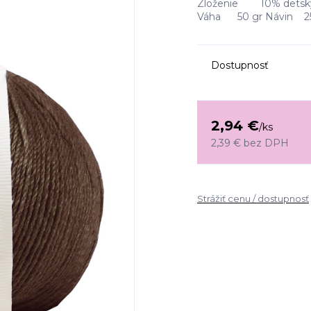
Zloženie 10% detský 
Váha 50 gr Návin 250
Dostupnosť
2,94 €
/
ks
2,39 €
bez DPH
Strážiť cenu / dostupnosť