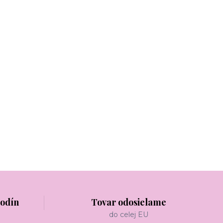
hodín
Tovar odosielame
do celej EU