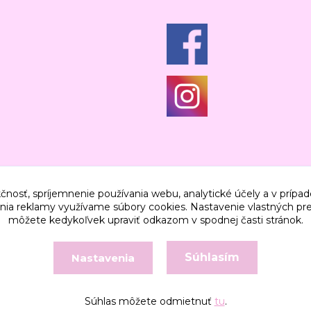
čnosť, spríjemnenie používania webu, analytické účely a v prípad
lenia reklamy využívame súbory cookies. Nastavenie vlastných pre
môžete kedykoľvek upraviť odkazom v spodnej časti stránok.
Súhlasím
Nastavenia
Vytvorené na
Eshop-rychlo.sk
Súhlas môžete odmietnuť
tu
.