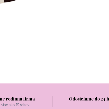
me rodinná firma
Odosielame do 24 
viac ako 15 rokov