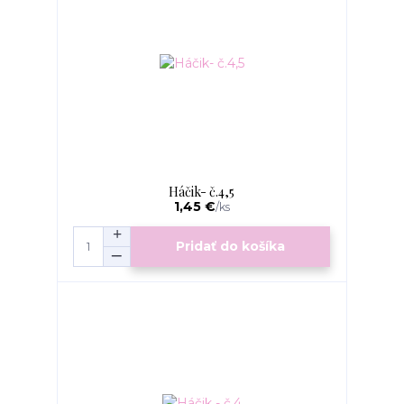
Háčik- č.4,5
1,45 €
/
ks
Pridať do košíka