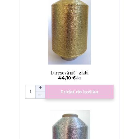
Lurexová niť - zlatá
44,10 €
/
ks
Pridať do košíka