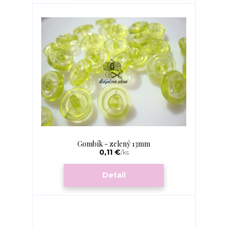
Gombík - zelený 13mm
0,11 €
/
ks
Detail