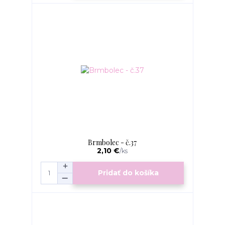
Brmbolec - č.37
2,10 €
/
ks
Pridať do košíka