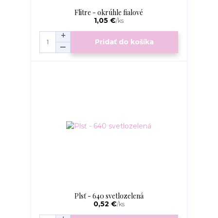
Flitre - okrúhle fialové
1,05 €
/
ks
Pridať do košíka
Plsť - 640 svetlozelená
0,52 €
/
ks