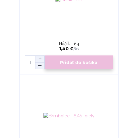
Háčik - č.4
1,40 €
/
ks
Pridať do košíka