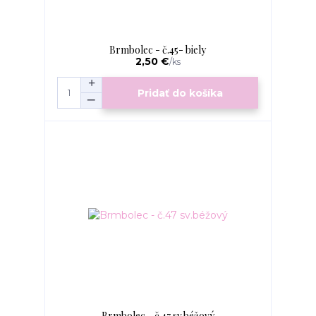
Brmbolec - č.45- biely
2,50 €
/
ks
Pridať do košíka
Brmbolec - č.47 sv.béžový