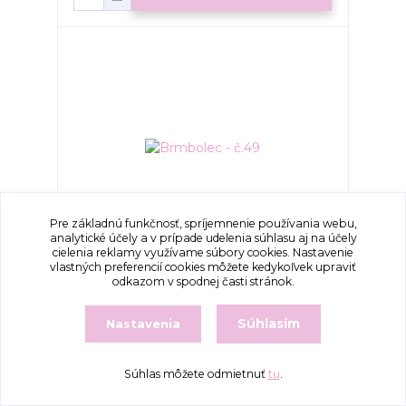
Pre základnú funkčnosť, spríjemnenie používania webu,
analytické účely a v prípade udelenia súhlasu aj na účely
cielenia reklamy využívame súbory cookies. Nastavenie
vlastných preferencií cookies môžete kedykoľvek upraviť
Brmbolec - č.49
odkazom v spodnej časti stránok.
2,10 €
/
ks
Súhlasím
Nastavenia
Pridať do košíka
Súhlas môžete odmietnuť
tu
.