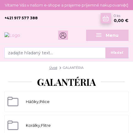
Vítame Vás v našom e-shope a prajeme príjemné nakupovanie :)
0
ks
+421 917 577 388
0,00 €
Menu
Hľadať
Úvod
GALANTÉRIA
GALANTÉRIA
Háčiky,Ihlice
Korálky,Flitre