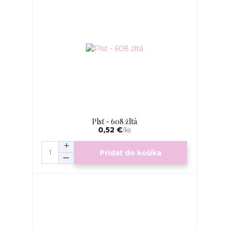
Plsť - 608 žltá
0,52 €
/
ks
Pridať do košíka