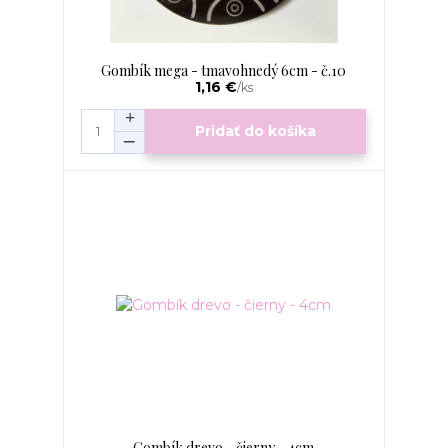
Gombík mega - tmavohnedý 6cm - č.10
1,16 €
/
ks
Pridať do košíka
Gombík drevo - čierny - 4cm