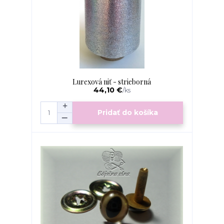
Lurexová niť - strieborná
44,10 €
/
ks
Pridať do košíka