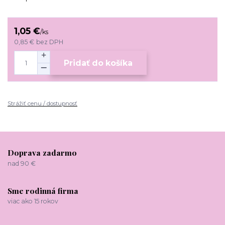
1,05 €
/
ks
0,85 €
bez DPH
Pridať do košíka
Strážiť cenu / dostupnosť
Doprava zadarmo
nad 90 €
Sme rodinná firma
viac ako 15 rokov