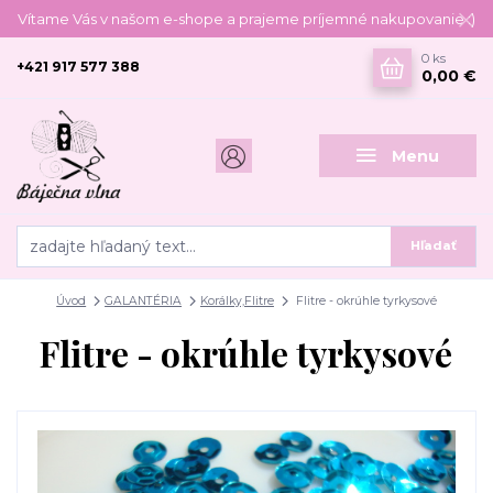
Vítame Vás v našom e-shope a prajeme príjemné nakupovanie :)
0
ks
+421 917 577 388
0,00 €
Menu
Hľadať
Úvod
GALANTÉRIA
Korálky,Flitre
Flitre - okrúhle tyrkysové
Flitre - okrúhle tyrkysové