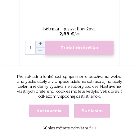
Betynka - 303 svetloružová
2,89 €
/
ks
Pridať do košíka
Pre základnú funkčnosť, spríjemnenie používania webu,
analytické účely a v prípade udelenia súhlasu aj na účely
cielenia reklamy využívame súbory cookies. Nastavenie
vlastných preferencií cookies môžete kedykoľvek upraviť
odkazom v spodnej časti stránok.
Súhlasím
Nastavenia
Súhlas môžete odmietnuť
tu
.