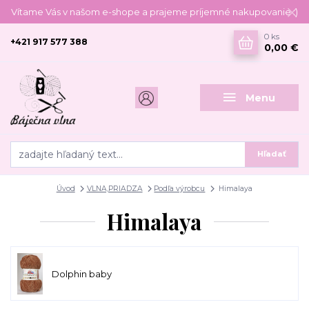
Vítame Vás v našom e-shope a prajeme príjemné nakupovanie :)
0
ks
+421 917 577 388
0,00 €
Menu
Hľadať
Úvod
VLNA,PRIADZA
Podľa výrobcu
Himalaya
Himalaya
Dolphin baby