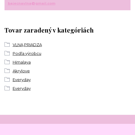
bajecnavlna@gmail.com
Tovar zaradený v kategóriách
VLNA,PRIADZA
Podľa výrobcu
Himalaya
Akrylove
Everyday
Everyday