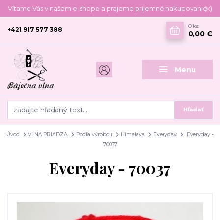
Vítame Vás v našom e-shope a prajeme príjemné nakupovanie :)
0
ks
+421 917 577 388
0,00 €
Menu
Hľadať
Úvod
VLNA,PRIADZA
Podľa výrobcu
Himalaya
Everyday
Everyday -
70037
Everyday - 70037