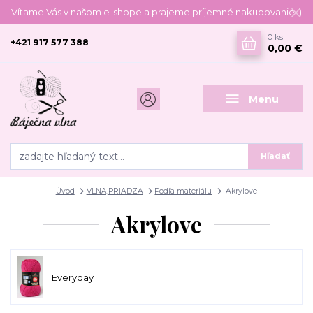
Vítame Vás v našom e-shope a prajeme príjemné nakupovanie :)
0
ks
+421 917 577 388
0,00 €
Menu
Hľadať
Úvod
VLNA,PRIADZA
Podľa materiálu
Akrylove
Akrylove
Everyday