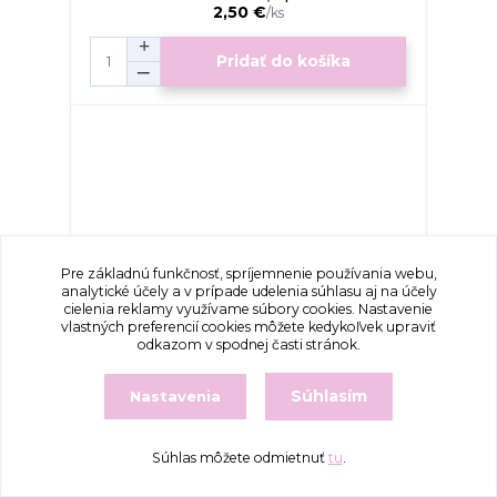
2,50 €
/
ks
Pridať do košíka
Pre základnú funkčnosť, spríjemnenie používania webu,
analytické účely a v prípade udelenia súhlasu aj na účely
cielenia reklamy využívame súbory cookies. Nastavenie
vlastných preferencií cookies môžete kedykoľvek upraviť
odkazom v spodnej časti stránok.
Súhlasím
Nastavenia
Bebe Lux - 70415
2,50 €
/
ks
Súhlas môžete odmietnuť
tu
.
Pridať do košíka