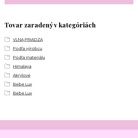
Tovar zaradený v kategóriách
VLNA,PRIADZA
Podľa výrobcu
Podľa materiálu
Himalaya
Akrylove
Bebe Lux
Bebe Lux