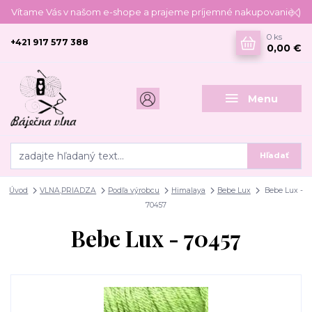
Vítame Vás v našom e-shope a prajeme príjemné nakupovanie :)
0
ks
+421 917 577 388
0,00 €
Menu
Hľadať
Úvod
VLNA,PRIADZA
Podľa výrobcu
Himalaya
Bebe Lux
Bebe Lux -
70457
Bebe Lux - 70457