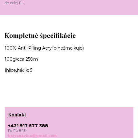
do celej EU
Kompletné špecifikácie
100% Anti-Pilling Acrylic(nežmolkuje)
100g/cca 250m
Ihlice,háčik: 5
Kontakt
+421 917 577 388
Po-Pia 8-15h
bajecnavlna@gmail.com