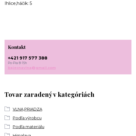
Ihlice,háčik: 5
Kontakt
+421 917 577 388
Po-Pia 8-15h
bajecnavlna@gmail.com
Tovar zaradený v kategóriách
VLNA,PRIADZA
Podľa výrobcu
Podľa materiálu
Himalaya