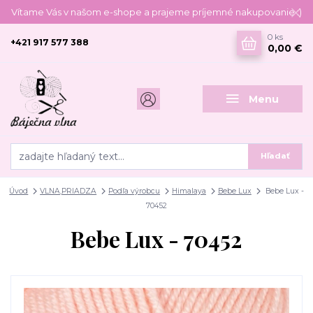
Vítame Vás v našom e-shope a prajeme príjemné nakupovanie :)
0
ks
+421 917 577 388
0,00 €
Menu
Hľadať
Úvod
VLNA,PRIADZA
Podľa výrobcu
Himalaya
Bebe Lux
Bebe Lux -
70452
Bebe Lux - 70452