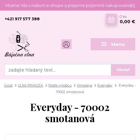
Vítame Vás v našom e-shope a prajeme príjemné nakupovanie :)
0
ks
+421 917 577 388
0,00 €
Menu
Hľadať
Úvod
VLNA,PRIADZA
Podľa výrobcu
Himalaya
Everyday
Everyday -
70002 smotanová
Everyday - 70002
smotanová