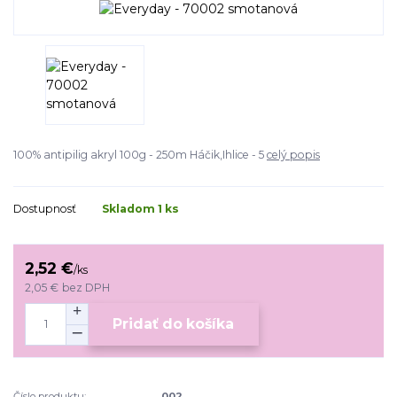
100% antipilig akryl 100g - 250m Háčik,Ihlice - 5
celý popis
Dostupnosť
Skladom 1 ks
2,52 €
/
ks
2,05 €
bez DPH
Pridať do košíka
Číslo produktu:
002