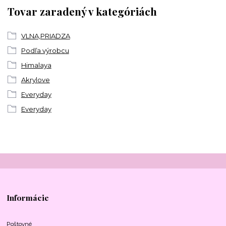
Tovar zaradený v kategóriách
VLNA,PRIADZA
Podľa výrobcu
Himalaya
Akrylove
Everyday
Everyday
Informácie
Poštovné