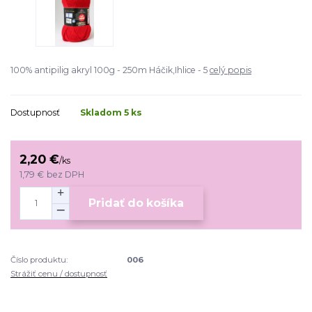
100% antipilig akryl 100g - 250m Háčik,Ihlice - 5
celý popis
Dostupnosť
Skladom 5 ks
2,20 €
/
ks
1,79 €
bez DPH
Pridať do košíka
Číslo produktu:
006
Strážiť cenu / dostupnosť