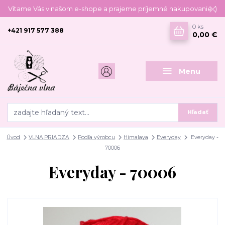
Vítame Vás v našom e-shope a prajeme príjemné nakupovanie :)
0
ks
+421 917 577 388
0,00 €
Menu
Hľadať
Úvod
VLNA,PRIADZA
Podľa výrobcu
Himalaya
Everyday
Everyday -
70006
Everyday - 70006