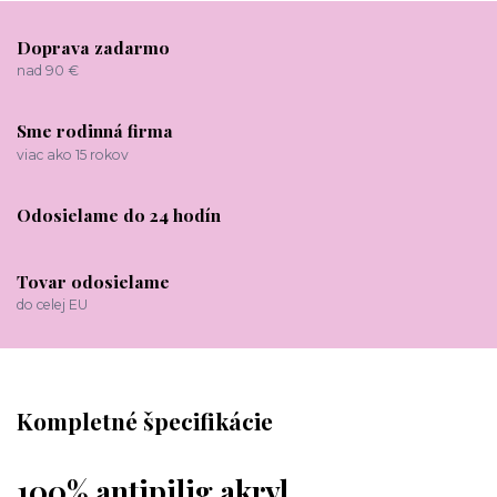
Doprava zadarmo
nad 90 €
Sme rodinná firma
viac ako 15 rokov
Odosielame do 24 hodín
Tovar odosielame
do celej EU
Kompletné špecifikácie
100% antipilig akryl