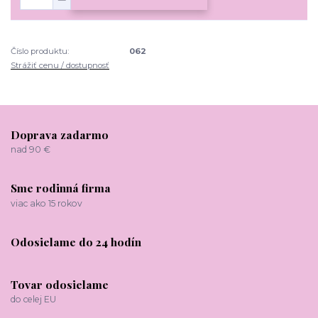
Číslo produktu:
062
Strážiť cenu / dostupnosť
Doprava zadarmo
nad 90 €
Sme rodinná firma
viac ako 15 rokov
Odosielame do 24 hodín
Tovar odosielame
do celej EU