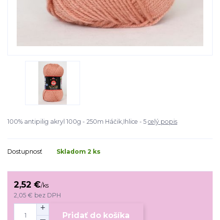
100% antipilig akryl 100g - 250m Háčik,Ihlice - 5
celý popis
Dostupnosť
Skladom 2 ks
2,52 €
/
ks
2,05 €
bez DPH
Pridať do košíka