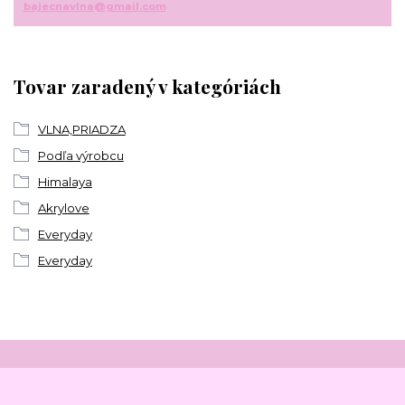
bajecnavlna@gmail.com
Tovar zaradený v kategóriách
VLNA,PRIADZA
Podľa výrobcu
Himalaya
Akrylove
Everyday
Everyday