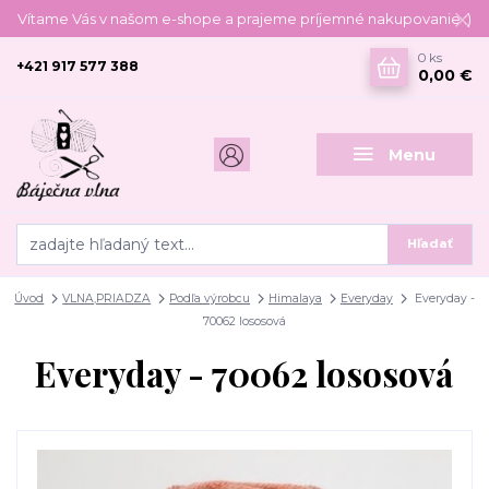
Vítame Vás v našom e-shope a prajeme príjemné nakupovanie :)
0
ks
+421 917 577 388
0,00 €
Menu
Hľadať
Úvod
VLNA,PRIADZA
Podľa výrobcu
Himalaya
Everyday
Everyday -
70062 lososová
Everyday - 70062 lososová