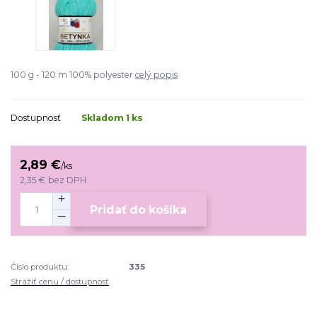
100 g - 120 m 100% polyester
celý popis
Dostupnosť
Skladom 1 ks
2,89 €
/
ks
2,35 €
bez DPH
Pridať do košíka
Číslo produktu:
335
Strážiť cenu / dostupnosť