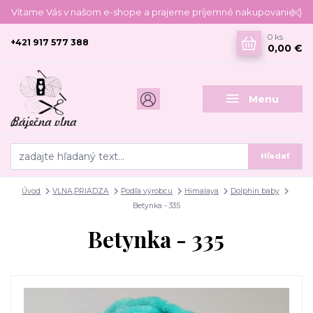
Vítame Vás v našom e-shope a prajeme príjemné nakupovanie :)
0
ks
+421 917 577 388
0,00 €
Menu
Hľadať
Úvod
VLNA,PRIADZA
Podľa výrobcu
Himalaya
Dolphin baby
Betynka - 335
Betynka - 335