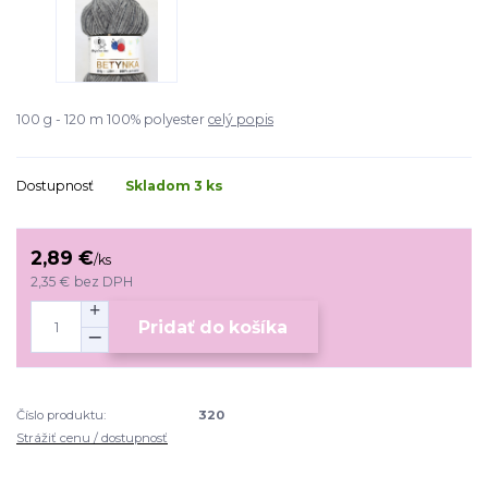
100 g - 120 m 100% polyester
celý popis
Dostupnosť
Skladom 3 ks
2,89 €
/
ks
2,35 €
bez DPH
Pridať do košíka
Číslo produktu:
320
Strážiť cenu / dostupnosť