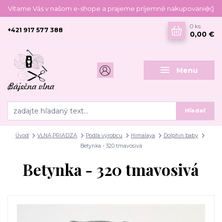
Vítame Vás v našom e-shope a prajeme príjemné nakupovanie :)
0
ks
+421 917 577 388
0,00 €
Menu
Hľadať
Úvod
VLNA,PRIADZA
Podľa výrobcu
Himalaya
Dolphin baby
Betynka - 320 tmavosivá
Betynka - 320 tmavosivá