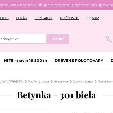
tame Vás v našom e-shope a prajeme príjemné nakupovanie
CHOD
O NÁS
KONTAKTY
POŠTOVNÉ
Viac
Hľadať
NITE - návin 19 500 m
DREVENÉ POLOTOVARY
VLNA,PRIADZA
Podľa výrobcu
Himalaya
Dolphin baby
Betynka - 
Betynka - 301 biela