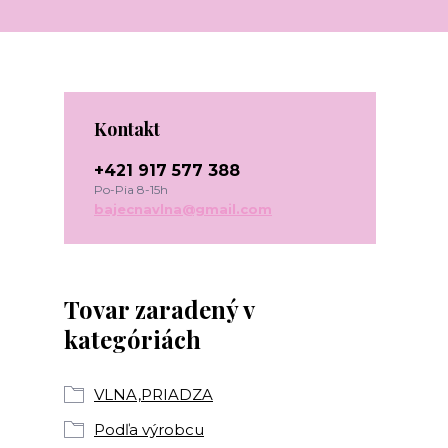
Kontakt
+421 917 577 388
Po-Pia 8-15h
bajecnavlna@gmail.com
Tovar zaradený v
kategóriách
VLNA,PRIADZA
Podľa výrobcu