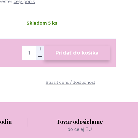
yester
celý popis
Skladom 5 ks
Pridať do košíka
Strážiť cenu / dostupnosť
hodín
Tovar odosielame
do celej EU