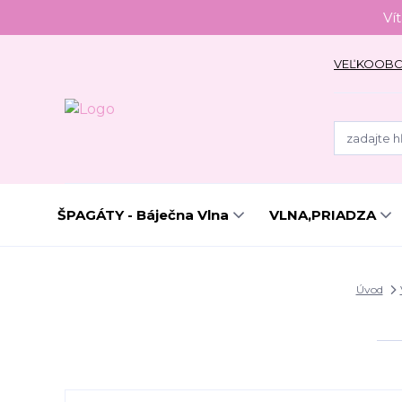
Ví
VEĽKOOB
ŠPAGÁTY - Báječna Vlna
VLNA,PRIADZA
Úvod