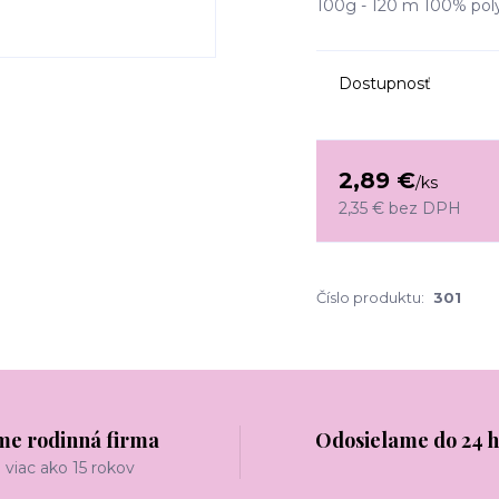
100g - 120 m 100% pol
Dostupnosť
2,89 €
/
ks
2,35 €
bez DPH
Číslo produktu:
301
me rodinná firma
Odosielame do 24 
viac ako 15 rokov