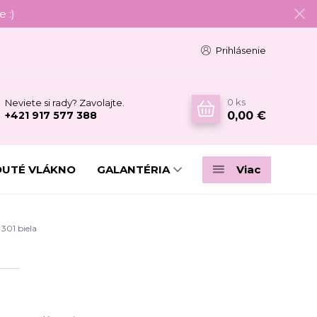
 :)
Prihlásenie
0
ks
Neviete si rady? Zavolajte.
0,00 €
+421 917 577 388
DUTÉ VLÁKNO
GALANTÉRIA
Viac
301 biela