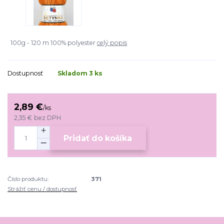
100g - 120 m 100% polyester
celý popis
Dostupnosť
Skladom 3 ks
2,89 €
/
ks
2,35 €
bez DPH
Pridať do košíka
Číslo produktu:
371
Strážiť cenu / dostupnosť