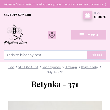
Vítame Vás v našom e-shope a prajeme príjemné nakupovanie :)
0
ks
+421 917 577 388
0,00 €
Menu
Hľadať
Úvod
VLNA,PRIADZA
Podľa výrobcu
Himalaya
Dolphin baby
Betynka - 371
Betynka - 371