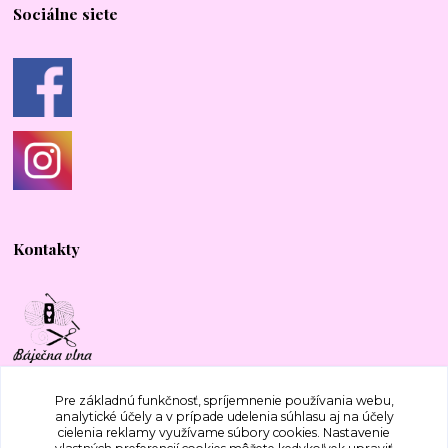
Sociálne siete
Kontakty
+421 917 577 388
Pre základnú funkčnosť, spríjemnenie používania webu,
analytické účely a v prípade udelenia súhlasu aj na účely
cielenia reklamy využívame súbory cookies. Nastavenie
bajecnavlna@gmail.com