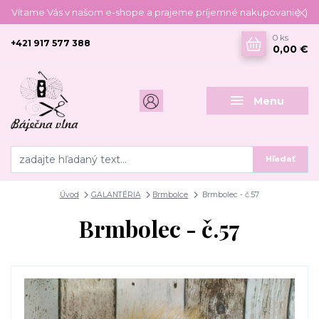
Vítame Vás v našom e-shope a prajeme príjemné nakupovanie :)
0
ks
+421 917 577 388
0,00 €
Menu
Hľadať
Úvod
GALANTÉRIA
Brmbolce
Brmbolec - č.57
Brmbolec - č.57