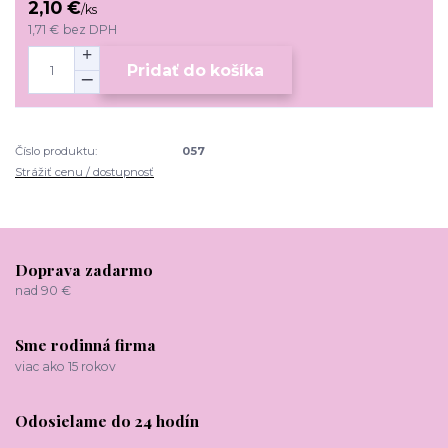
2,10 €
/
ks
1,71 €
bez DPH
Pridať do košíka
Číslo produktu:
057
Strážiť cenu / dostupnosť
Doprava zadarmo
nad 90 €
Sme rodinná firma
viac ako 15 rokov
Odosielame do 24 hodín