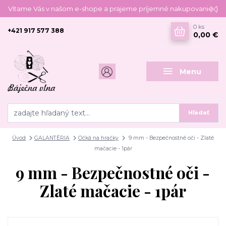
Vítame Vás v našom e-shope a prajeme príjemné nakupovanie :)
0
ks
+421 917 577 388
0,00 €
Menu
Hľadať
Úvod
GALANTÉRIA
Očká na hračky
9 mm - Bezpečnostné oči - Zlaté
mačacie - 1pár
9 mm - Bezpečnostné oči -
Zlaté mačacie - 1pár