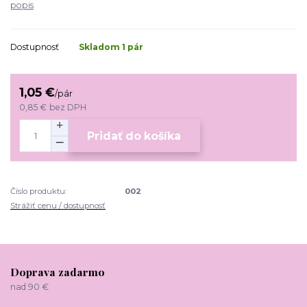
popis
Dostupnosť
Skladom 1 pár
1,05 €
/
pár
0,85 €
bez DPH
Pridať do košíka
Číslo produktu:
002
Strážiť cenu / dostupnosť
Doprava zadarmo
nad 90 €