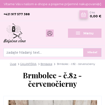
Vítame Vás v našom e-shope a prajeme príjemné nakupovanie :)
0
ks
+421 917 577 388
0,00 €
Menu
Hľadať
Úvod
GALANTÉRIA
Brmbolce
Brmbolec - č.82 - červenočierny
Brmbolec - č.82 -
červenočierny