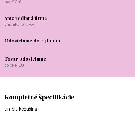
nad 90 €
Sme rodinná firma
viac ako 15 rokov
Odosielame do 24 hodín
Tovar odosielame
do celej EU
Kompletné špecifikácie
umela kožušina