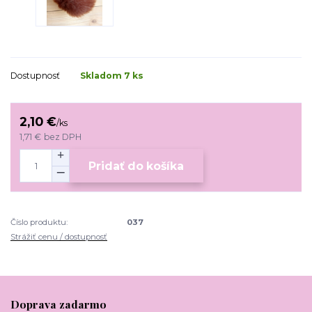
Dostupnosť
Skladom 7 ks
2,10 €
/
ks
1,71 €
bez DPH
Pridať do košíka
Číslo produktu:
037
Strážiť cenu / dostupnosť
Doprava zadarmo