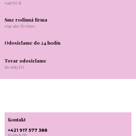
nad 90 €
Sme rodinná firma
viac ako 15 rokov
Odosielame do 24 hodín
Tovar odosielame
do celej EU
Kontakt
+421 917 577 388
Po-Pia 8-15h