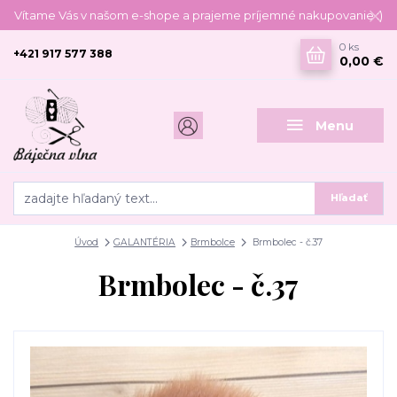
Vítame Vás v našom e-shope a prajeme príjemné nakupovanie :)
0
ks
+421 917 577 388
0,00 €
Menu
Hľadať
Úvod
GALANTÉRIA
Brmbolce
Brmbolec - č.37
Brmbolec - č.37