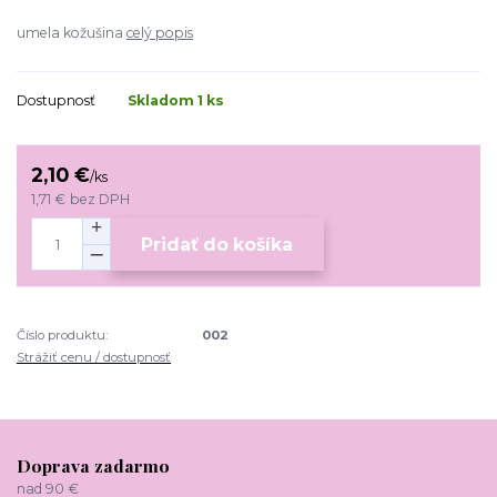
umela kožušina
celý popis
Dostupnosť
Skladom 1 ks
2,10 €
/
ks
1,71 €
bez DPH
Pridať do košíka
Číslo produktu:
002
Strážiť cenu / dostupnosť
Doprava zadarmo
nad 90 €