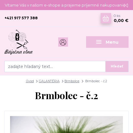
Vítame Vás v našom e-shope a prajeme príjemné nakupovanie :)
0
ks
+421 917 577 388
0,00 €
Menu
Hľadať
Úvod
GALANTÉRIA
Brmbolce
Brmbolec - č.2
Brmbolec - č.2