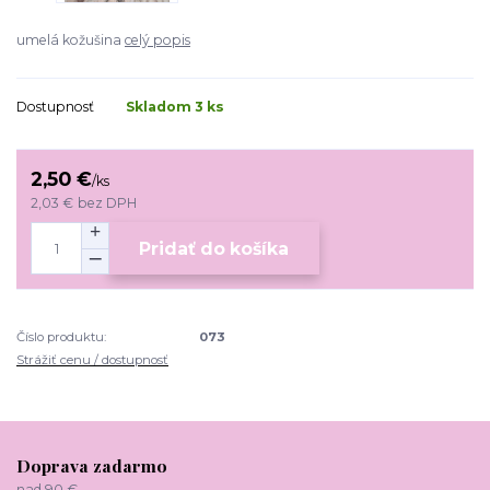
umelá kožušina
celý popis
Dostupnosť
Skladom 3 ks
2,50 €
/
ks
2,03 €
bez DPH
Pridať do košíka
Číslo produktu:
073
Strážiť cenu / dostupnosť
Doprava zadarmo
nad 90 €