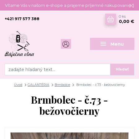
Vítame Vás v našom e-shope a prajeme príjemné nakupovanie :)
0
ks
+421 917 577 388
0,00 €
Menu
Hľadať
Úvod
GALANTÉRIA
Brmbolce
Brmbolec - č.73 - bežovočierny
Brmbolec - č.73 -
bežovočierny