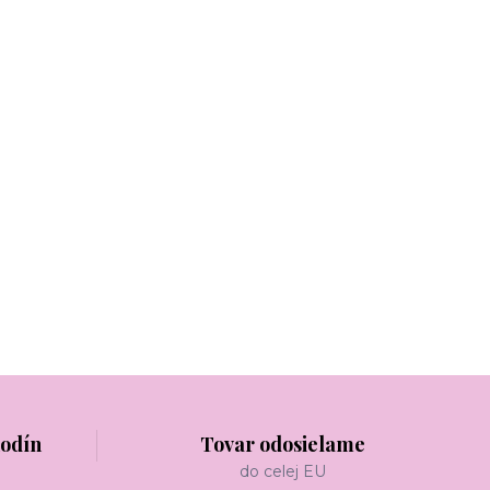
hodín
Tovar odosielame
do celej EU