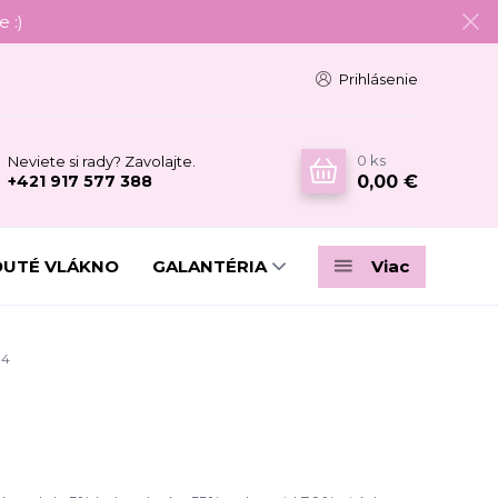
 :)
Prihlásenie
0
ks
Neviete si rady? Zavolajte.
0,00 €
+421 917 577 388
DUTÉ VLÁKNO
GALANTÉRIA
Viac
14