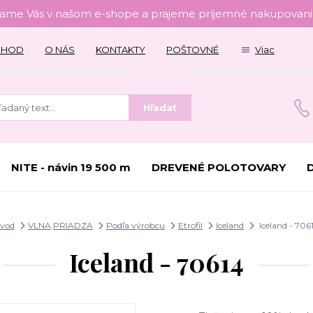
tame Vás v našom e-shope a prajeme príjemné nakupovanie
CHOD
O NÁS
KONTAKTY
POŠTOVNÉ
Viac
Hľadať
NITE - návin 19 500 m
DREVENÉ POLOTOVARY
vod
VLNA,PRIADZA
Podľa výrobcu
Etrofil
Iceland
Iceland - 706
Iceland - 70614