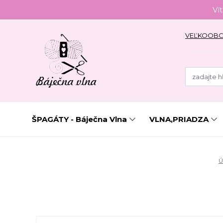
Ví
VEĽKOOB
ŠPAGÁTY - Báječna Vlna
VLNA,PRIADZA
Ú