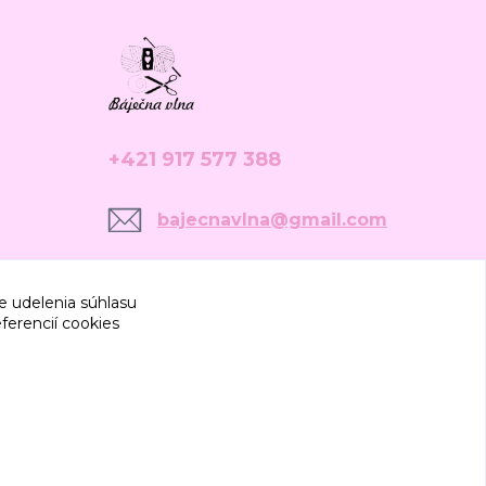
+421 917 577 388
bajecnavlna@gmail.com
e udelenia súhlasu
ferencií cookies