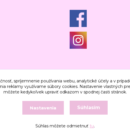
čnosť, spríjemnenie používania webu, analytické účely a v prípad
lenia reklamy využívame súbory cookies. Nastavenie vlastných pre
môžete kedykoľvek upraviť odkazom v spodnej časti stránok.
Súhlasím
Nastavenia
Vytvorené na
Eshop-rychlo.sk
Súhlas môžete odmietnuť
tu
.