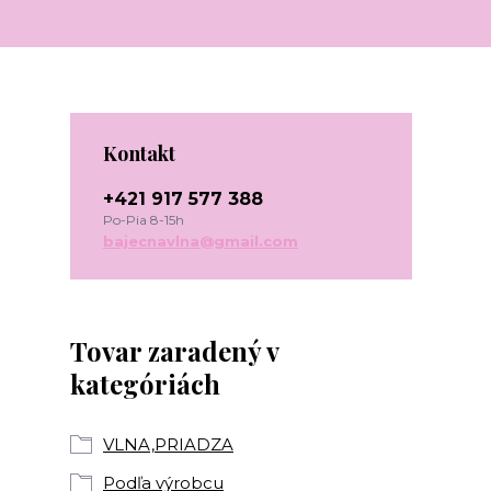
Kontakt
+421 917 577 388
Po-Pia 8-15h
bajecnavlna@gmail.com
Tovar zaradený v
kategóriách
VLNA,PRIADZA
Podľa výrobcu