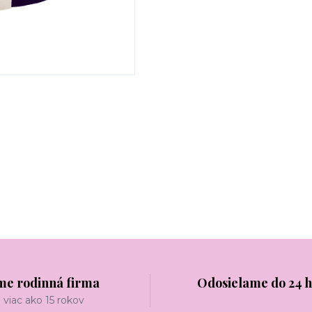
me rodinná firma
Odosielame do 24 
viac ako 15 rokov