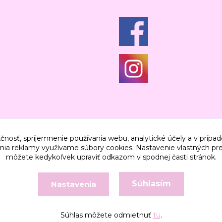
čnosť, spríjemnenie používania webu, analytické účely a v prípad
lenia reklamy využívame súbory cookies. Nastavenie vlastných pre
môžete kedykoľvek upraviť odkazom v spodnej časti stránok.
Súhlasím
Nastavenia
Vytvorené na
Eshop-rychlo.sk
Súhlas môžete odmietnuť
tu
.