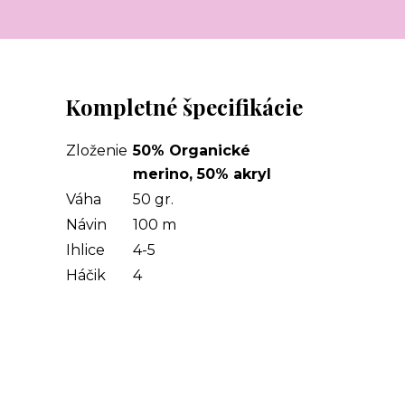
Kompletné špecifikácie
Zloženie
50% Organické
merino, 50% akryl
Váha
50 gr.
Návin
100 m
Ihlice
4-5
Háčik
4