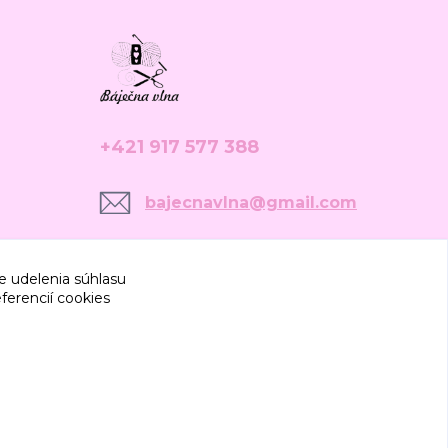
+421 917 577 388
bajecnavlna@gmail.com
e udelenia súhlasu
ferencií cookies