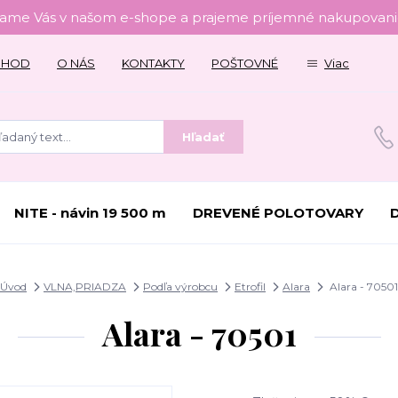
tame Vás v našom e-shope a prajeme príjemné nakupovanie
CHOD
O NÁS
KONTAKTY
POŠTOVNÉ
Viac
Hľadať
NITE - návin 19 500 m
DREVENÉ POLOTOVARY
Úvod
VLNA,PRIADZA
Podľa výrobcu
Etrofil
Alara
Alara - 70501
Alara - 70501