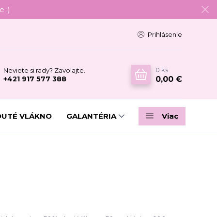
 :)
Prihlásenie
0
ks
Neviete si rady? Zavolajte.
0,00 €
+421 917 577 388
DUTÉ VLÁKNO
GALANTÉRIA
Viac