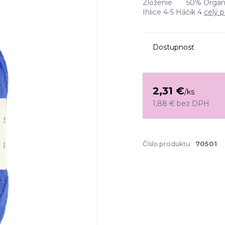
Zloženie 50% Organi
Ihlice 4-5 Háčik 4
celý p
Dostupnosť
2,31 €
/
ks
1,88 €
bez DPH
Číslo produktu:
70501