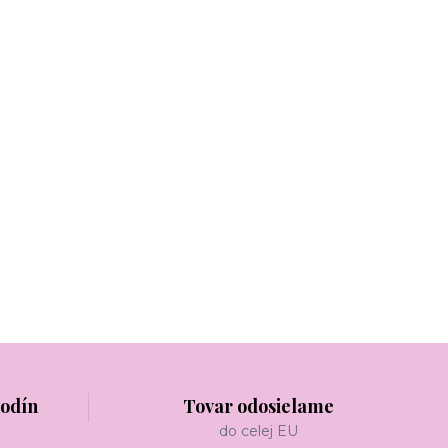
hodín
Tovar odosielame
do celej EU