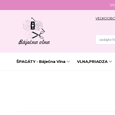
Ví
VEĽKOOB
ŠPAGÁTY - Báječna Vlna
VLNA,PRIADZA