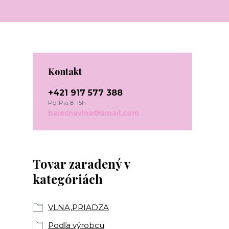
Kontakt
+421 917 577 388
Po-Pia 8-15h
bajecnavlna@gmail.com
Tovar zaradený v
kategóriách
VLNA,PRIADZA
Podľa výrobcu