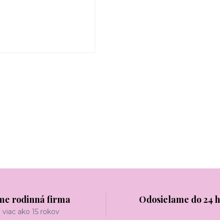
me rodinná firma
Odosielame do 24 
viac ako 15 rokov