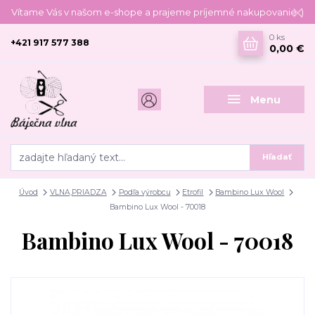
Vítame Vás v našom e-shope a prajeme príjemné nakupovanie :)
0
ks
+421 917 577 388
0,00 €
Menu
Hľadať
Úvod
VLNA,PRIADZA
Podľa výrobcu
Etrofil
Bambino Lux Wool
Bambino Lux Wool - 70018
Bambino Lux Wool - 70018