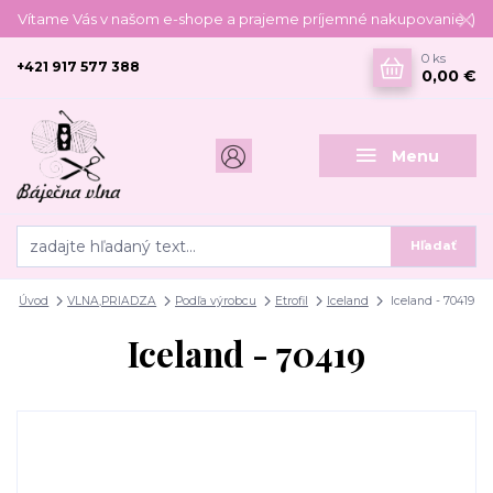
Vítame Vás v našom e-shope a prajeme príjemné nakupovanie :)
0
ks
+421 917 577 388
0,00 €
Menu
Hľadať
Úvod
VLNA,PRIADZA
Podľa výrobcu
Etrofil
Iceland
Iceland - 70419
Iceland - 70419