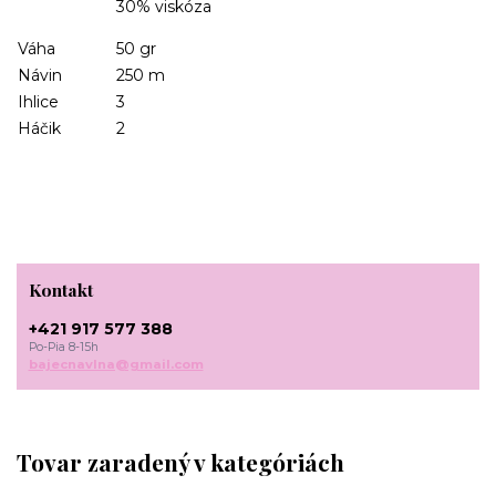
30% viskóza
Váha
50 gr
Návin
250 m
Ihlice
3
Háčik
2
Kontakt
+421 917 577 388
Po-Pia 8-15h
bajecnavlna@gmail.com
Tovar zaradený v kategóriách