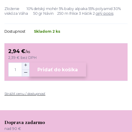
Zloženie 10% detský mohér 5% baby alpaka 55% polyamid 30%
viskóza Váha 50 gr Návin 250 m Ihlice 3 Háčik 2
celý popis
Dostupnosť
Skladom 2 ks
2,94 €
/
ks
2,39 €
bez DPH
Pridať do košíka
Strážiť cenu / dostupnosť
Doprava zadarmo
nad 90 €