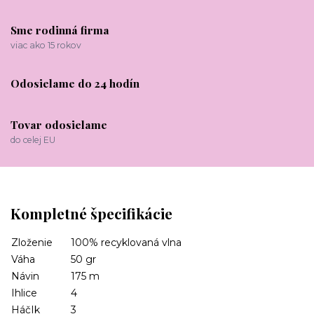
Sme rodinná firma
viac ako 15 rokov
Odosielame do 24 hodín
Tovar odosielame
do celej EU
Kompletné špecifikácie
Zloženie
100% recyklovaná vlna
Váha
50 gr
Návin
175 m
Ihlice
4
HáčIk
3