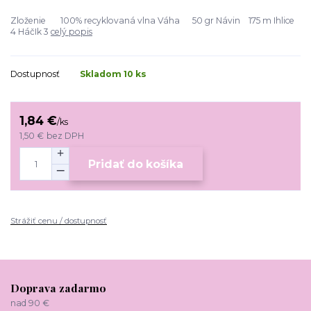
Zloženie 100% recyklovaná vlna Váha 50 gr Návin 175 m Ihlice
4 HáčIk 3
celý popis
Dostupnosť
Skladom 10 ks
1,84 €
/
ks
1,50 €
bez DPH
Pridať do košíka
Strážiť cenu / dostupnosť
Doprava zadarmo
nad 90 €