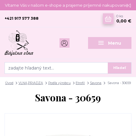
Vítame Vás v našom e-shope a prajeme príjemné nakupovanie :)
0
ks
+421 917 577 388
0,00 €
Menu
Hľadať
Úvod
VLNA,PRIADZA
Podľa výrobcu
Etrofil
Savona
Savona - 30659
Savona - 30659