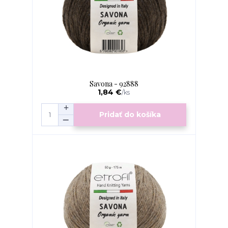
Savona - 92888
1,84 €
/
ks
Pridať do košíka