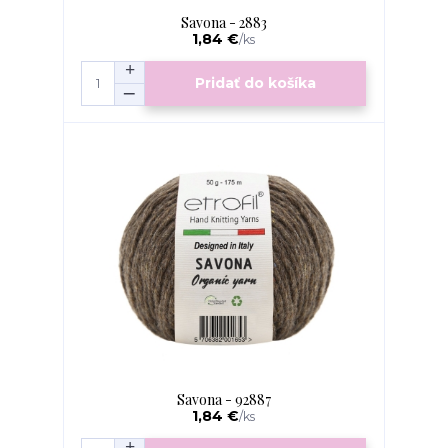
Savona - 2883
1,84 €
/
ks
Pridať do košíka
Savona - 92887
1,84 €
/
ks