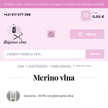
Vítame Vás v našom e-shope a prajeme príjemné nakupovanie :)
0
ks
+421 917 577 388
0,00 €
Menu
Hľadať
Úvod
VLNA,PRIADZA
Podľa materiálu
Merino vlna
Merino vlna
Savona - 100% recyklovaná vlna