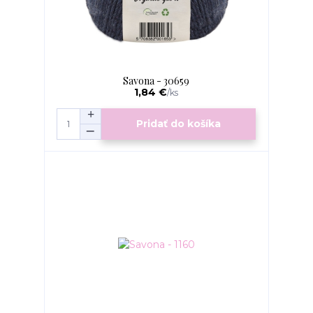
Savona - 30659
1,84 €
/
ks
Pridať do košíka