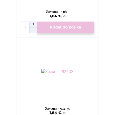
Savona - 1160
1,84 €
/
ks
Pridať do košíka
Savona - 92408
1,84 €
/
ks